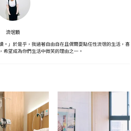
流氓顆
讀。」於是乎，我過著自由自在且偶爾耍點任性流氓的生活，喜
，希望成為你們生活中微笑的理由之一。