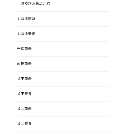
化妝技巧＆商品介紹
北海道旅遊
北海道美食
千葉旅遊
南投旅遊
婚姻 & 生活
成為媽媽之後
婚姻 & 生活
成
台中旅遊
4y3m ：視力檢查、練習犯
【已結團】30
錯、認識華德福
PURETÉCARE ＆ 
冬乾癢肌救星?
台中美食
POSTED
2023-04-12
BY
流氓顆
是損失！
ON
台北旅遊
POSTED
2022-12-05
B
ON
台北美食