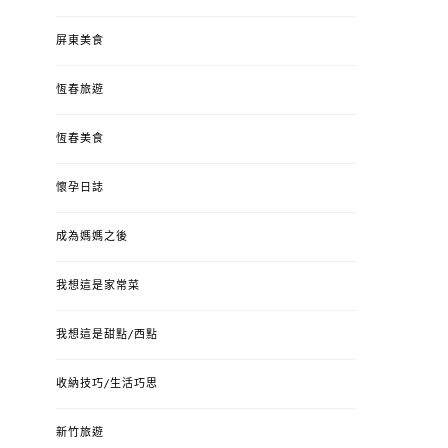
屏東美食
恆春旅遊
恆春美食
懷孕日誌
成為媽媽之後
我想這是家常菜
我想這是甜點/西點
收納技巧/生活巧思
新竹旅遊