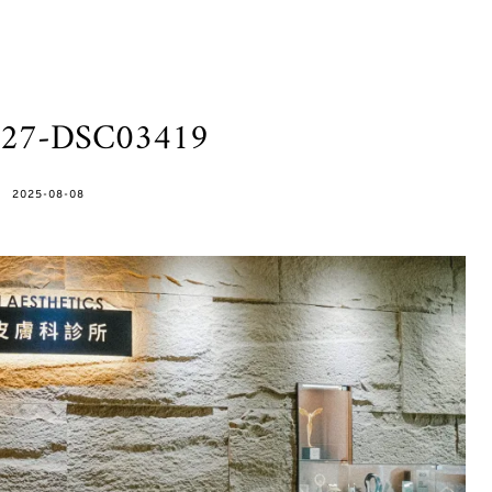
327-DSC03419
POSTED
2025-08-08
ON