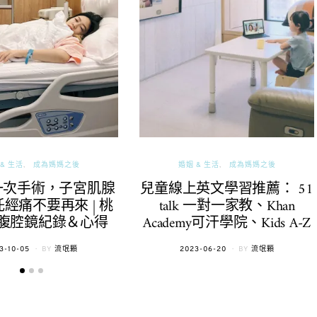
& 生活
成為媽媽之後
婚姻 & 生活
成為媽媽之後
一次手術，子宮肌腺
兒童線上英文學習推薦： 51
經痛不要再來 | 桃
talk 一對一家教、Khan
腹腔鏡紀錄＆心得
Academy可汗學院、Kids A-Z
TED
POSTED
3-10-05
BY
流氓顆
2023-06-20
BY
流氓顆
ON