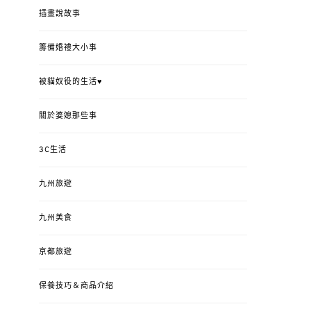
插畫說故事
籌備婚禮大小事
被貓奴役的生活♥
關於婆媳那些事
3C生活
九州旅遊
九州美食
京都旅遊
保養技巧＆商品介紹