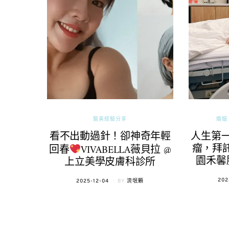
醫美經驗分享
婚姻 
看不出動過針！卻神奇年輕
人生第
瘤，拜託
回春
VIVABELLA薇貝拉 @
園禾馨
上立美學皮膚科診所
POS
202
POSTED
2025-12-04
BY
流氓顆
ON
ON