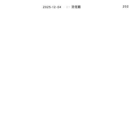
POS
202
POSTED
2025-12-04
BY
流氓顆
ON
ON