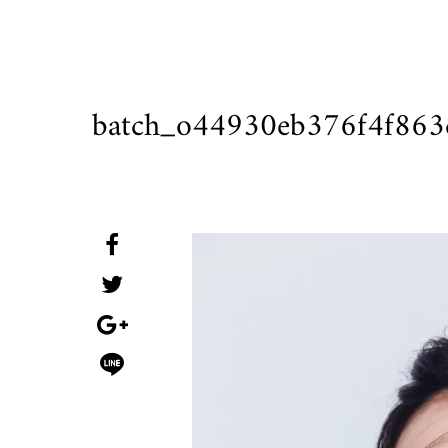
batch_o44930eb376f4f86