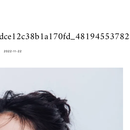
3dce12c38b1a170fd_4819455378
POSTED
2022-11-22
ON