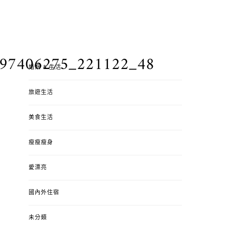
297406275_221122_48
婚姻 & 生活
旅遊生活
美食生活
瘦瘦瘦身
愛漂亮
國內外住宿
未分類