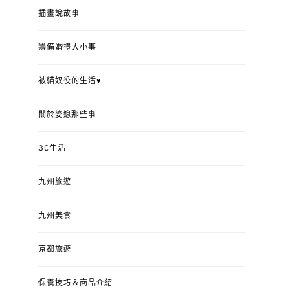
插畫說故事
籌備婚禮大小事
被貓奴役的生活♥
關於婆媳那些事
3C生活
九州旅遊
九州美食
京都旅遊
保養技巧＆商品介紹