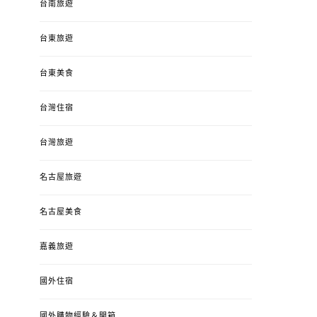
台南旅遊
台東旅遊
台東美食
台灣住宿
台灣旅遊
名古屋旅遊
名古屋美食
嘉義旅遊
婚姻 & 生活
成為媽媽之後
婚姻 & 生活
成
4y3m ：視力檢查、練習犯
【已結團】30
國外住宿
錯、認識華德福
PURETÉCARE ＆ 
冬乾癢肌救星?
國外購物經驗＆開箱
POSTED
2023-04-12
BY
流氓顆