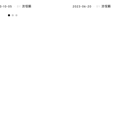
TED
POSTED
3-10-05
BY
流氓顆
2023-06-20
BY
流氓顆
ON