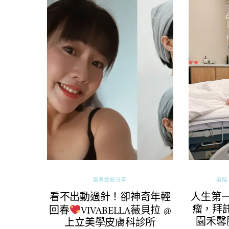
醫美經驗分享
婚姻 
看不出動過針！卻神奇年輕
人生第
瘤，拜託
回春
VIVABELLA薇貝拉 @
園禾馨
上立美學皮膚科診所