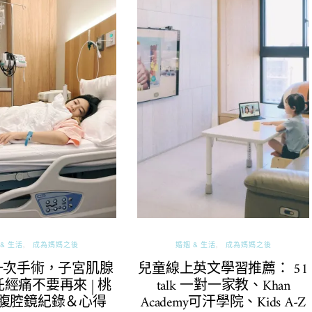
& 生活
成為媽媽之後
婚姻 & 生活
成為媽媽之後
一次手術，子宮肌腺
兒童線上英文學習推薦： 51
經痛不要再來 | 桃
talk 一對一家教、Khan
腹腔鏡紀錄＆心得
Academy可汗學院、Kids A-Z