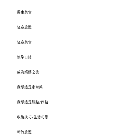
屏東美食
恆春旅遊
恆春美食
懷孕日誌
成為媽媽之後
我想這是家常菜
我想這是甜點/西點
收納技巧/生活巧思
新竹旅遊