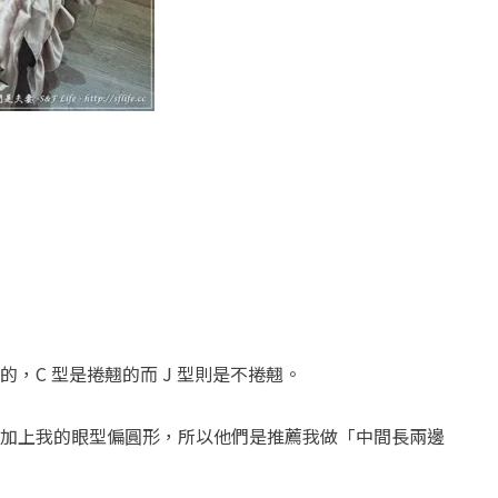
，C 型是捲翹的而 J 型則是不捲翹。
加上我的眼型偏圓形，所以他們是推薦我做「中間長兩邊