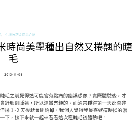
亮
化妝技巧＆商品介紹
喬米時尚美學種出自然又捲翹的睫
毛
POSTED
2013-11-08
ON
睫毛之前覺得這可能會有點痛的錯誤想像？實際體驗後，才
會舒服到睡著，所以還蠻有趣的。而通常種得第一天都會非
過 1~2 天後就會開始掉，我個人覺得我最喜歡這時候的濃
一下，接下來就一起來看看這次種睫毛初體驗吧。