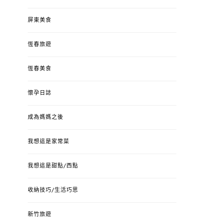
屏東美食
恆春旅遊
恆春美食
懷孕日誌
成為媽媽之後
我想這是家常菜
我想這是甜點/西點
收納技巧/生活巧思
新竹旅遊