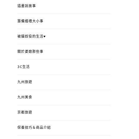
插畫說故事
籌備婚禮大小事
被貓奴役的生活♥
關於婆媳那些事
3C生活
九州旅遊
九州美食
京都旅遊
保養技巧＆商品介紹