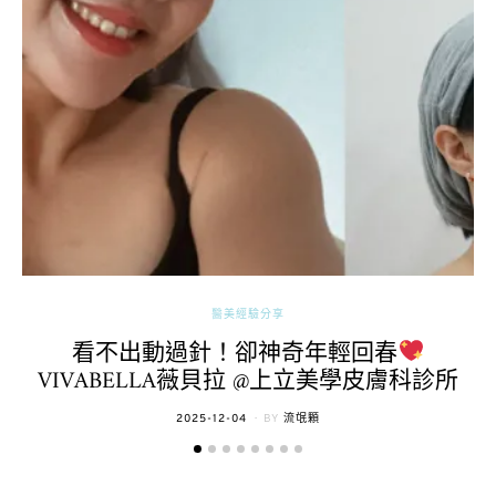
醫美經驗分享
看不出動過針！卻神奇年輕回春
VIVABELLA薇貝拉 @上立美學皮膚科診所
POSTED
2025-12-04
BY
流氓顆
ON