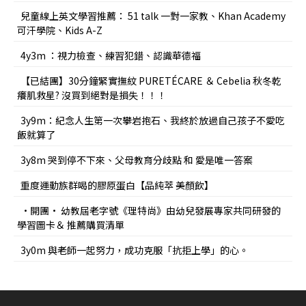
兒童線上英文學習推薦： 51 talk 一對一家教、Khan Academy
可汗學院、Kids A-Z
4y3m ：視力檢查、練習犯錯、認識華德福
【已結團】30分鐘緊實撫紋 PURETÉCARE ＆ Cebelia 秋冬乾
癢肌救星? 沒買到絕對是損失！！！
3y9m：紀念人生第一次攀岩抱石、我終於放過自己孩子不愛吃
飯就算了
3y8m 哭到停不下來、父母教育分歧點 和 愛是唯一答案
重度運動族群喝的膠原蛋白【品純萃 美顏飲】
•開團• 幼教屆老字號《理特尚》由幼兒發展專家共同研發的
學習圖卡＆ 推薦購買清單
3y0m 與老師一起努力，成功克服「抗拒上學」的心。