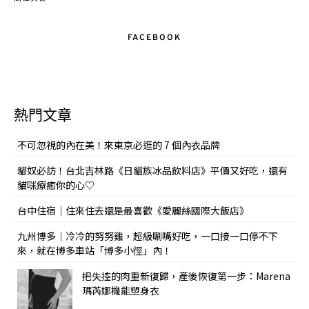
FACEBOOK
熱門文章
不可忽視的內在美！來東京必逛的 7 個內衣品牌
貓奴必訪！台北吉林路《日貓族冰品飲料店》平價又好吃，還有
貓咪療癒你的心♡
台中住宿｜住來住去還是最喜歡《愛麗絲國際大飯店》
九州博多｜冷冷的努努雞，超級唰嘴好吃，一口接一口停不下
來，就在博多車站「博多小徑」內！
把失控的肉重新復歸，產後恢復第一步：Marena
瑪芮娜機能塑身衣