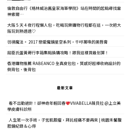
倫敦自由行《格林威治舊皇家海軍學院》站在時間的起點尋找雷
神索爾…
大阪 5 天 4 夜行程懶人包，吃喝玩樂購物行程都在這，一次把大
阪玩到熟透透♡
彷彿魔法。 2017 戀愛魔鏡星空系列，千呼萬喚的黑唇膏
屈臣氏蛋黃哥行李箱集點換購攻略！跟我這樣買最划算！
香港購物推薦 RABEANCO 全真皮包包，質感好超棒收納設計的
側背包、後背包
最新文章
看不出動過針！卻神奇年輕回春
VIVABELLA薇貝拉 @上立美
學皮膚科診所
人生第一次手術，子宮肌腺瘤，拜託經痛不要再來 | 桃園禾馨腹
腔鏡紀錄＆心得