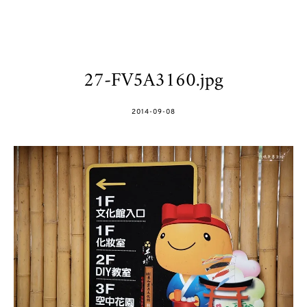
27-FV5A3160.jpg
POSTED
2014-09-08
ON