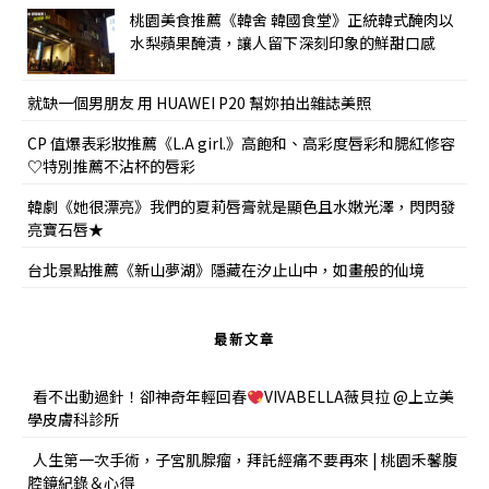
桃園美食推薦《韓舍 韓國食堂》正統韓式醃肉以
水梨蘋果醃漬，讓人留下深刻印象的鮮甜口感
就缺一個男朋友 用 HUAWEI P20 幫妳拍出雜誌美照
CP 值爆表彩妝推薦《L.A girl.》高飽和、高彩度唇彩和腮紅修容
♡特別推薦不沾杯的唇彩
韓劇《她很漂亮》我們的夏莉唇膏就是顯色且水嫩光澤，閃閃發
亮寶石唇★
台北景點推薦《新山夢湖》隱藏在汐止山中，如畫般的仙境
最新文章
看不出動過針！卻神奇年輕回春
VIVABELLA薇貝拉 @上立美
學皮膚科診所
人生第一次手術，子宮肌腺瘤，拜託經痛不要再來 | 桃園禾馨腹
腔鏡紀錄＆心得