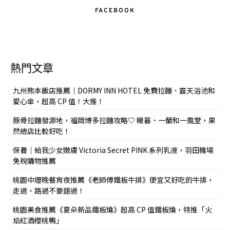
FACEBOOK
熱門文章
九州熊本飯店推薦｜DORMY INN HOTEL 免費拉麵、露天浴池和
愛心傘，超高 CP 值！大推！
豚骨拉麵發源地，福岡博多拉麵攻略♡ 暖暮、一蘭和一風堂，果
然總店比較好吃！
保養｜給我少女嫩膚 Victoria Secret PINK 系列乳液，羽田機場
免稅購物推薦
桃園中壢晚餐宵夜推薦《老師傅鐵板牛排》便宜又好吃的牛排，
走過、路過不要錯過！
桃園美食推薦《夏朵新品鐵板燒》超高 CP 值鐵板燒，特推「火
焰紅酒櫻桃鴨」