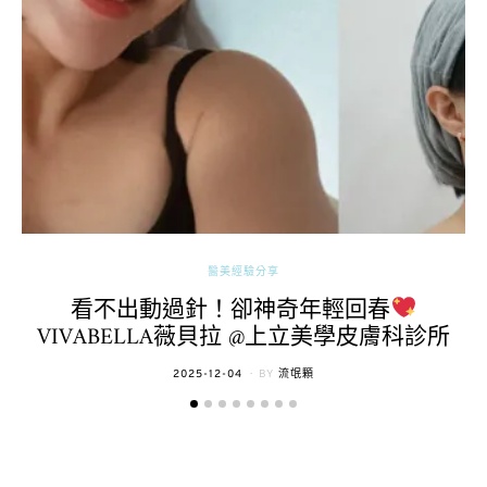
醫美經驗分享
看不出動過針！卻神奇年輕回春
VIVABELLA薇貝拉 @上立美學皮膚科診所
POSTED
2025-12-04
BY
流氓顆
ON