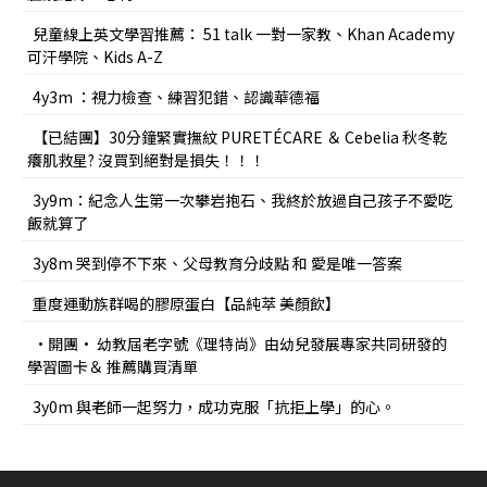
兒童線上英文學習推薦： 51 talk 一對一家教、Khan Academy
可汗學院、Kids A-Z
4y3m ：視力檢查、練習犯錯、認識華德福
【已結團】30分鐘緊實撫紋 PURETÉCARE ＆ Cebelia 秋冬乾
癢肌救星? 沒買到絕對是損失！！！
3y9m：紀念人生第一次攀岩抱石、我終於放過自己孩子不愛吃
飯就算了
3y8m 哭到停不下來、父母教育分歧點 和 愛是唯一答案
重度運動族群喝的膠原蛋白【品純萃 美顏飲】
•開團• 幼教屆老字號《理特尚》由幼兒發展專家共同研發的
學習圖卡＆ 推薦購買清單
3y0m 與老師一起努力，成功克服「抗拒上學」的心。