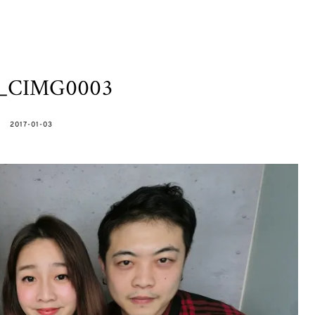
h_CIMG0003
POSTED
2017-01-03
ON