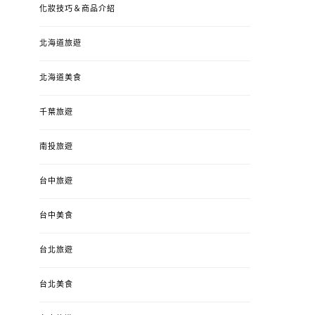
化妝技巧＆商品介紹
北海道旅遊
北海道美食
千葉旅遊
南投旅遊
台中旅遊
婚姻 & 生活
成為媽媽之後
婚姻 & 生活
成
台中美食
4y3m ：視力檢查、練習犯
【已結團】30
錯、認識華德福
PURETÉCARE ＆ 
台北旅遊
冬乾癢肌救星?
POSTED
2023-04-12
BY
流氓顆
是損失！
ON
台北美食
POSTED
2022-12-05
B
ON