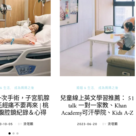
& 生活
成為媽媽之後
婚姻 & 生活
成為媽媽之後
一次手術，子宮肌腺
兒童線上英文學習推薦： 51
經痛不要再來 | 桃
talk 一對一家教、Khan
腹腔鏡紀錄＆心得
Academy可汗學院、Kids A-Z
TED
POSTED
3-10-05
BY
流氓顆
2023-06-20
BY
流氓顆
ON