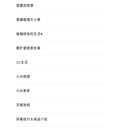
插畫說故事
籌備婚禮大小事
被貓奴役的生活♥
關於婆媳那些事
3C生活
九州旅遊
九州美食
京都旅遊
保養技巧＆商品介紹