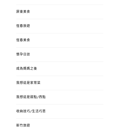
屏東美食
恆春旅遊
恆春美食
懷孕日誌
成為媽媽之後
我想這是家常菜
我想這是甜點/西點
收納技巧/生活巧思
新竹旅遊