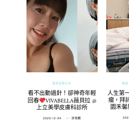
醫美經驗分享
婚姻 
看不出動過針！卻神奇年輕
人生第
瘤，拜託
回春
VIVABELLA薇貝拉 @
園禾馨
上立美學皮膚科診所
POS
202
POSTED
2025-12-04
BY
流氓顆
ON
ON