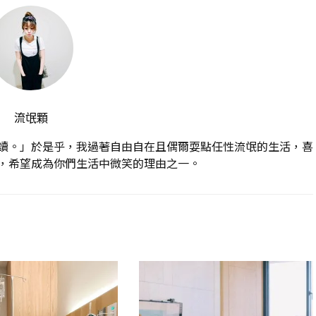
流氓顆
讀。」於是乎，我過著自由自在且偶爾耍點任性流氓的生活，喜
，希望成為你們生活中微笑的理由之一。