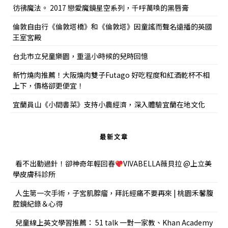
彷彿魔法。 2017 戀愛魔鏡星空系列，千呼萬喚的黑唇膏
倫敦自由行《倫敦塔橋》和《倫敦塔》因童謠而聲名遠播的英國
王室宮殿
台北市立兒童樂園，重溫小時候的兒時回憶
新竹燒肉推薦！大阪燒肉雙子Futago 好吃程度和紅酒乾杯不相
上下，價格卻更便宜！
宜蘭員山《小間書菜》支持小農經濟，深入體驗宜蘭在地文化
最新文章
看不出動過針！卻神奇年輕回春
VIVABELLA薇貝拉 @上立美
學皮膚科診所
人生第一次手術，子宮肌腺瘤，拜託經痛不要再來 | 桃園禾馨腹
腔鏡紀錄＆心得
兒童線上英文學習推薦： 51 talk 一對一家教、Khan Academy