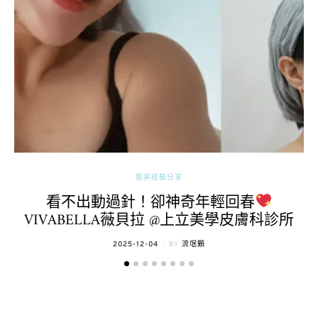
醫美經驗分享
看不出動過針！卻神奇年輕回春
VIVABELLA薇貝拉 @上立美學皮膚科診所
POSTED
2025-12-04
BY
流氓顆
ON