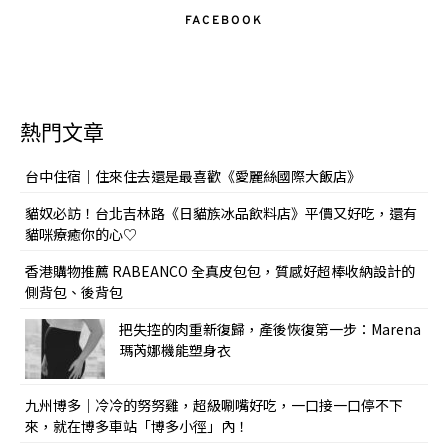
FACEBOOK
熱門文章
台中住宿｜住來住去還是最喜歡《愛麗絲國際大飯店》
貓奴必訪！台北吉林路《日貓族冰品飲料店》平價又好吃，還有
貓咪療癒你的心♡
香港購物推薦 RABEANCO 全真皮包包，質感好超棒收納設計的
側背包、後背包
把失控的肉重新復歸，產後恢復第一步：Marena
瑪芮娜機能塑身衣
九州博多｜冷冷的努努雞，超級唰嘴好吃，一口接一口停不下
來，就在博多車站「博多小徑」內！