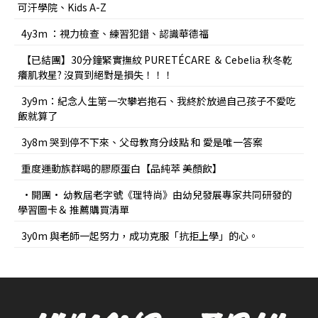
可汗學院、Kids A-Z
4y3m ：視力檢查、練習犯錯、認識華德福
【已結團】30分鐘緊實撫紋 PURETÉCARE ＆ Cebelia 秋冬乾
癢肌救星? 沒買到絕對是損失！！！
3y9m：紀念人生第一次攀岩抱石、我終於放過自己孩子不愛吃
飯就算了
3y8m 哭到停不下來、父母教育分歧點 和 愛是唯一答案
重度運動族群喝的膠原蛋白【品純萃 美顏飲】
•開團• 幼教屆老字號《理特尚》由幼兒發展專家共同研發的
學習圖卡＆ 推薦購買清單
3y0m 與老師一起努力，成功克服「抗拒上學」的心。