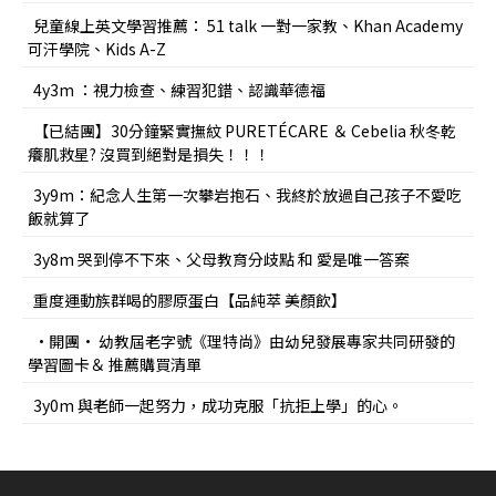
兒童線上英文學習推薦： 51 talk 一對一家教、Khan Academy
可汗學院、Kids A-Z
4y3m ：視力檢查、練習犯錯、認識華德福
【已結團】30分鐘緊實撫紋 PURETÉCARE ＆ Cebelia 秋冬乾
癢肌救星? 沒買到絕對是損失！！！
3y9m：紀念人生第一次攀岩抱石、我終於放過自己孩子不愛吃
飯就算了
3y8m 哭到停不下來、父母教育分歧點 和 愛是唯一答案
重度運動族群喝的膠原蛋白【品純萃 美顏飲】
•開團• 幼教屆老字號《理特尚》由幼兒發展專家共同研發的
學習圖卡＆ 推薦購買清單
3y0m 與老師一起努力，成功克服「抗拒上學」的心。