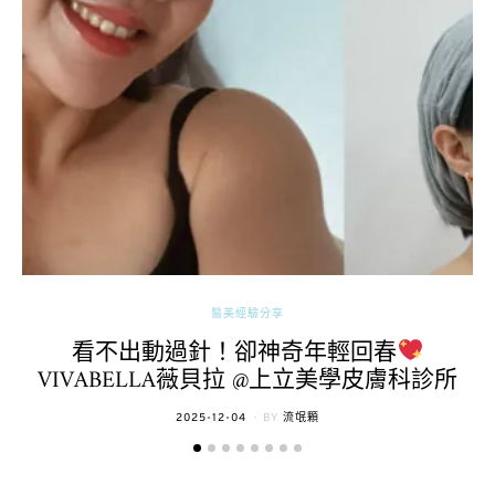
醫美經驗分享
看不出動過針！卻神奇年輕回春
VIVABELLA薇貝拉 @上立美學皮膚科診所
POSTED
2025-12-04
BY
流氓顆
ON