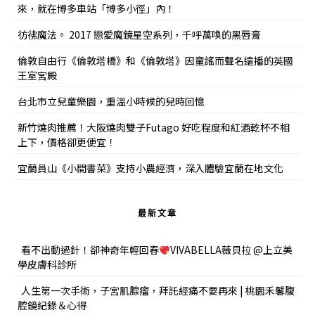
來，就在博多車站「博多小徑」內！
彷彿魔法。 2017 戀愛魔鏡星空系列，千呼萬喚的黑唇膏
倫敦自由行《倫敦塔橋》和《倫敦塔》因童謠而聲名遠播的英國
王室宮殿
台北市立兒童樂園，重溫小時候的兒時回憶
新竹燒肉推薦！大阪燒肉雙子Futago 好吃程度和紅酒乾杯不相
上下，價格卻更便宜！
宜蘭員山《小間書菜》支持小農經濟，深入體驗宜蘭在地文化
最新文章
看不出動過針！卻神奇年輕回春
VIVABELLA薇貝拉 @上立美
學皮膚科診所
人生第一次手術，子宮肌腺瘤，拜託經痛不要再來 | 桃園禾馨腹
腔鏡紀錄＆心得