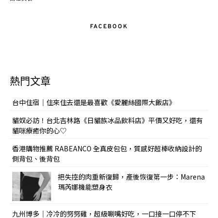
FACEBOOK
熱門文章
台中住宿｜住來住去還是最喜歡《愛麗絲國際大飯店》
貓奴必訪！台北吉林路《日貓族冰品飲料店》平價又好吃，還有
貓咪療癒你的心♡
香港購物推薦 RABEANCO 全真皮包包，質感好超棒收納設計的
側背包、後背包
把失控的肉重新復歸，產後恢復第一步：Marena
瑪芮娜機能塑身衣
九州博多｜冷冷的努努雞，超級唰嘴好吃，一口接一口停不下