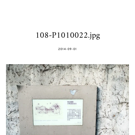
108-P1010022.jpg
POSTED
2014-09-01
ON