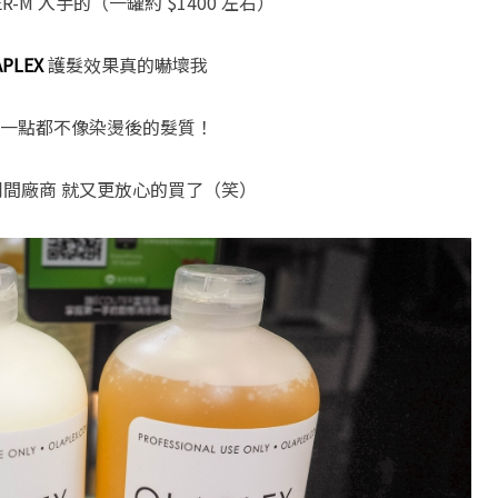
-M 入手的（一罐約 $1400 左右）
APLEX
護髮效果真的嚇壞我
一點都不像染燙後的髮質！
同間廠商 就又更放心的買了（笑）