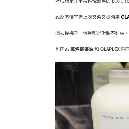
流氓顆是在平常料理髮事的 ECOUTER
雖然不便宜但上次又染又燙時用
OL
回去後幾乎一個月都是滑順不糾結，
也因為
摩洛哥優油
和
OLAPLEX
是