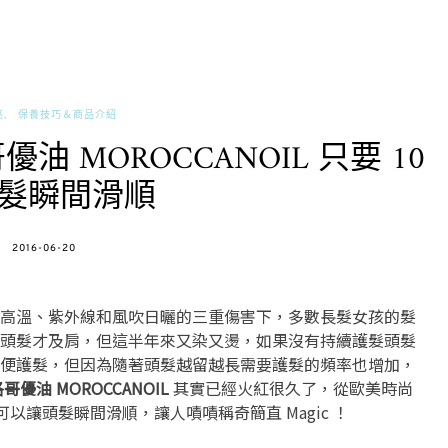
亮
保養技巧＆商品介紹
油 MOROCCANOIL 只要 10
髮瞬間滑順
POSTED
2016-06-20
ON
高溫、紫外線和風吹日曬的三重傷害下，多數長髮女孩的髮
頭髮才及肩，但這半年來又染又燙，如果沒有持續護髮頭髮
便護髮，但因為隨著頭髮越留越長需要護髮的頻率也增加，
哥優油 MOROCCANOIL
其實已經火紅很久了，從歐美時尚
可以讓頭髮瞬間滑順，讓人嘖嘖稱奇簡直 Magic ！