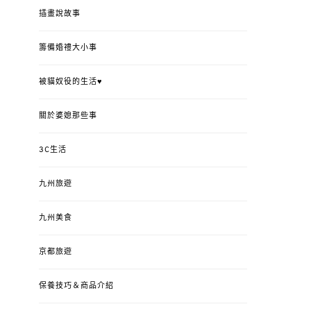
插畫說故事
籌備婚禮大小事
被貓奴役的生活♥
關於婆媳那些事
3C生活
九州旅遊
九州美食
京都旅遊
保養技巧＆商品介紹