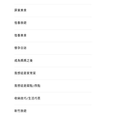
屏東美食
恆春旅遊
恆春美食
懷孕日誌
成為媽媽之後
我想這是家常菜
我想這是甜點/西點
收納技巧/生活巧思
新竹旅遊