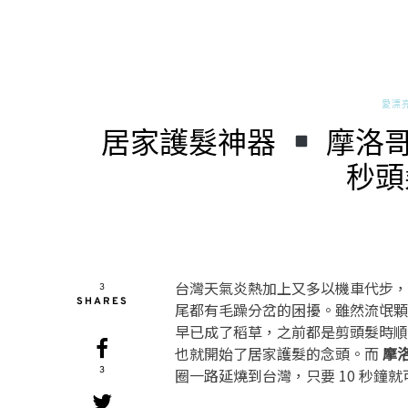
愛漂
居家護髮神器
摩洛哥優
秒頭
台灣天氣炎熱加上又多以機車代步，
3
SHARES
尾都有毛躁分岔的困擾。雖然流氓顆
早已成了稻草，之前都是剪頭髮時順
也就開始了居家護髮的念頭。而
摩洛
3
圈一路延燒到台灣，只要 10 秒鐘就