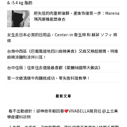
& -5.4 kg 脂肪
把失控的肉重新復歸，產後恢復第一步：Marena
瑪芮娜機能塑身衣
女生去日本必買的日用品，Center-in 衛生棉 和 蘇菲 ソフィ 棉
條
台南中西區《巴蜀風道地四川麻辣美食》又麻又辣超開胃，特推
麻辣涼麵和涼拌川耳！
台中住宿｜住來住去還是最喜歡《愛麗絲國際大飯店》
第一次做清燉牛肉麵就成功，零失敗料理教學！
最新文章
看不出動過針！卻神奇年輕回春
VIVABELLA薇貝拉 @上立美
學皮膚科診所