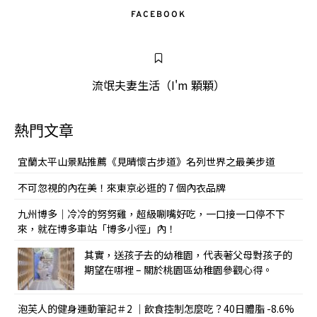
FACEBOOK
流氓夫妻生活（I'm 顆顆）
熱門文章
宜蘭太平山景點推薦《見晴懷古步道》名列世界之最美步道
不可忽視的內在美！來東京必逛的 7 個內衣品牌
九州博多｜冷冷的努努雞，超級唰嘴好吃，一口接一口停不下
來，就在博多車站「博多小徑」內！
其實，送孩子去的幼稚園，代表著父母對孩子的
期望在哪裡 – 關於桃園區幼稚園參觀心得。
泡芙人的健身運動筆記＃2 ｜飲食控制怎麼吃？40日體脂 -8.6%