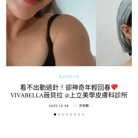
醫美經驗分享
看不出動過針！卻神奇年輕回春
VIVABELLA薇貝拉 @上立美學皮膚科診所
POSTED
2025-12-04
BY
流氓顆
ON