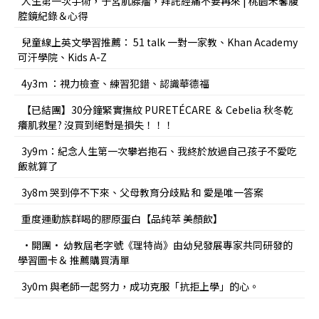
人生第一次手術，子宮肌腺瘤，拜託經痛不要再來 | 桃園禾馨腹
腔鏡紀錄＆心得
兒童線上英文學習推薦： 51 talk 一對一家教、Khan Academy
可汗學院、Kids A-Z
4y3m ：視力檢查、練習犯錯、認識華德福
【已結團】30分鐘緊實撫紋 PURETÉCARE ＆ Cebelia 秋冬乾
癢肌救星? 沒買到絕對是損失！！！
3y9m：紀念人生第一次攀岩抱石、我終於放過自己孩子不愛吃
飯就算了
3y8m 哭到停不下來、父母教育分歧點 和 愛是唯一答案
重度運動族群喝的膠原蛋白【品純萃 美顏飲】
•開團• 幼教屆老字號《理特尚》由幼兒發展專家共同研發的
學習圖卡＆ 推薦購買清單
3y0m 與老師一起努力，成功克服「抗拒上學」的心。