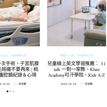
& 生活
成為媽媽之後
婚姻 & 生活
成為媽媽之後
一次手術，子宮肌腺
兒童線上英文學習推薦： 51
經痛不要再來 | 桃
talk 一對一家教、Khan
腹腔鏡紀錄＆心得
Academy可汗學院、Kids A-Z
TED
POSTED
3-10-05
BY
流氓顆
2023-06-20
BY
流氓顆
ON