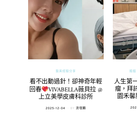
醫美經驗分享
婚姻 
看不出動過針！卻神奇年輕
人生第
瘤，拜託
回春
VIVABELLA薇貝拉 @
園禾馨
上立美學皮膚科診所
POS
202
POSTED
2025-12-04
BY
流氓顆
ON
ON