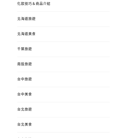
化妝技巧＆商品介紹
北海道旅遊
北海道美食
千葉旅遊
南投旅遊
婚姻 & 生活
成為媽媽之後
婚姻 & 生活
成
台中旅遊
4y3m ：視力檢查、練習犯
【已結團】30
錯、認識華德福
PURETÉCARE ＆ 
冬乾癢肌救星?
台中美食
POSTED
2023-04-12
BY
流氓顆
是損失！
ON
台北旅遊
POSTED
2022-12-05
B
ON
台北美食