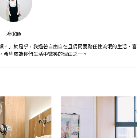
流氓顆
讀。」於是乎，我過著自由自在且偶爾耍點任性流氓的生活，喜
，希望成為你們生活中微笑的理由之一。