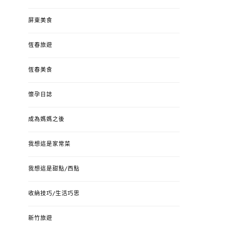
屏東美食
恆春旅遊
恆春美食
懷孕日誌
成為媽媽之後
我想這是家常菜
我想這是甜點/西點
收納技巧/生活巧思
新竹旅遊