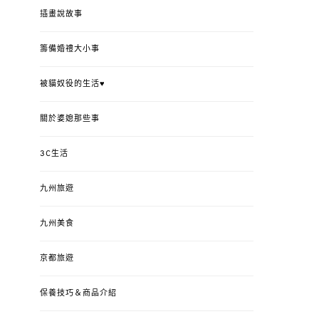
插畫說故事
籌備婚禮大小事
被貓奴役的生活♥
關於婆媳那些事
3C生活
九州旅遊
九州美食
京都旅遊
保養技巧＆商品介紹