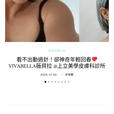
醫美經驗分享
看不出動過針！卻神奇年輕回春
VIVABELLA薇貝拉 @上立美學皮膚科診所
POSTED
2025-12-04
BY
流氓顆
ON