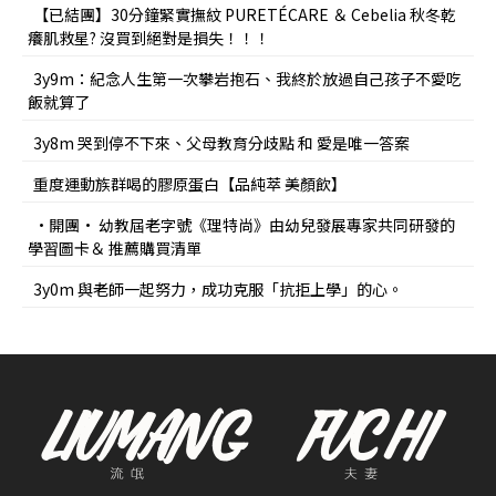
【已結團】30分鐘緊實撫紋 PURETÉCARE ＆ Cebelia 秋冬乾
癢肌救星? 沒買到絕對是損失！！！
3y9m：紀念人生第一次攀岩抱石、我終於放過自己孩子不愛吃
飯就算了
3y8m 哭到停不下來、父母教育分歧點 和 愛是唯一答案
重度運動族群喝的膠原蛋白【品純萃 美顏飲】
•開團• 幼教屆老字號《理特尚》由幼兒發展專家共同研發的
學習圖卡＆ 推薦購買清單
3y0m 與老師一起努力，成功克服「抗拒上學」的心。