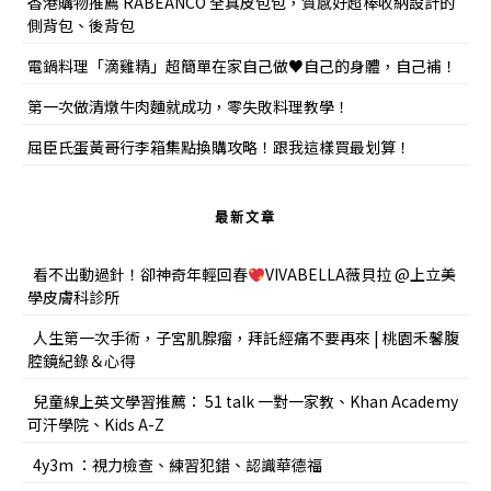
香港購物推薦 RABEANCO 全真皮包包，質感好超棒收納設計的
側背包、後背包
電鍋料理「滴雞精」超簡單在家自己做♥自己的身體，自己補！
第一次做清燉牛肉麵就成功，零失敗料理教學！
屈臣氏蛋黃哥行李箱集點換購攻略！跟我這樣買最划算！
最新文章
看不出動過針！卻神奇年輕回春
VIVABELLA薇貝拉 @上立美
學皮膚科診所
人生第一次手術，子宮肌腺瘤，拜託經痛不要再來 | 桃園禾馨腹
腔鏡紀錄＆心得
兒童線上英文學習推薦： 51 talk 一對一家教、Khan Academy
可汗學院、Kids A-Z
4y3m ：視力檢查、練習犯錯、認識華德福