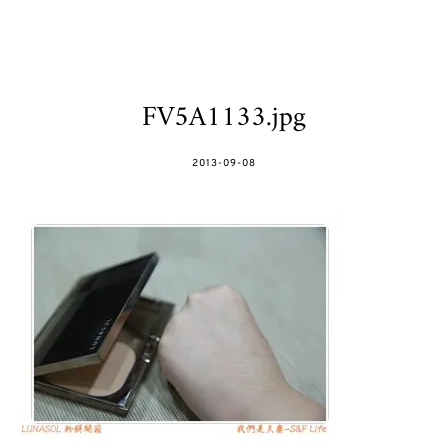
FV5A1133.jpg
POSTED
2013-09-08
ON