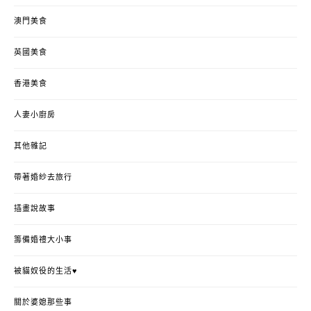
澳門美食
英國美食
香港美食
人妻小廚房
其他雜記
帶著婚紗去旅行
插畫說故事
籌備婚禮大小事
被貓奴役的生活♥
關於婆媳那些事