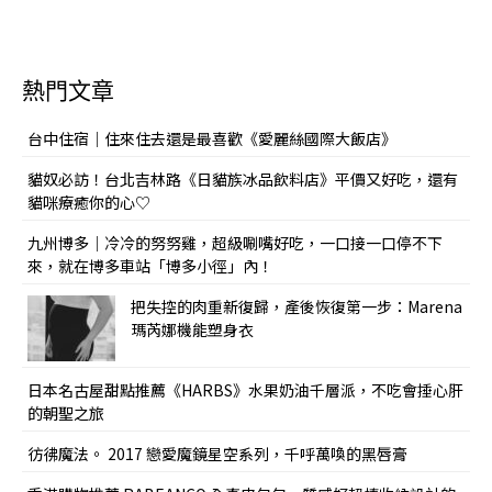
熱門文章
台中住宿｜住來住去還是最喜歡《愛麗絲國際大飯店》
貓奴必訪！台北吉林路《日貓族冰品飲料店》平價又好吃，還有
貓咪療癒你的心♡
九州博多｜冷冷的努努雞，超級唰嘴好吃，一口接一口停不下
來，就在博多車站「博多小徑」內！
把失控的肉重新復歸，產後恢復第一步：Marena
瑪芮娜機能塑身衣
日本名古屋甜點推薦《HARBS》水果奶油千層派，不吃會捶心肝
的朝聖之旅
彷彿魔法。 2017 戀愛魔鏡星空系列，千呼萬喚的黑唇膏