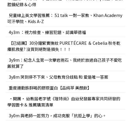
腔鏡紀錄＆心得
兒童線上英文學習推薦： 51 talk 一對一家教、Khan Academy
可汗學院、Kids A-Z
4y3m ：視力檢查、練習犯錯、認識華德福
【已結團】30分鐘緊實撫紋 PURETÉCARE ＆ Cebelia 秋冬乾
癢肌救星? 沒買到絕對是損失！！！
3y9m：紀念人生第一次攀岩抱石、我終於放過自己孩子不愛吃
飯就算了
3y8m 哭到停不下來、父母教育分歧點 和 愛是唯一答案
重度運動族群喝的膠原蛋白【品純萃 美顏飲】
•開團• 幼教屆老字號《理特尚》由幼兒發展專家共同研發的
學習圖卡＆ 推薦購買清單
3y0m 與老師一起努力，成功克服「抗拒上學」的心。