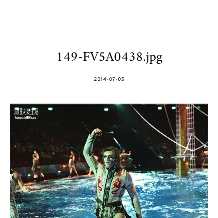
149-FV5A0438.jpg
POSTED
2014-07-05
ON