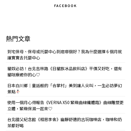
FACEBOOK
熱門文章
到宅保母、保母或托嬰中心到底哪個好？我為什麼選擇 6 個月就
讓寶寶去托嬰中心
貓奴必訪！台北吉林路《日貓族冰品飲料店》平價又好吃，還有
貓咪療癒你的心♡
日本白川鄉｜童話般的「合掌村」美到讓人尖叫，一生必訪夢幻
景點
使用一個月心得報告《VERNA X50 緊緻曲線纖體霜》曲線雕塑更
立體，緊緻保濕一起來♡
台北國父紀念館《相思李舍》幽靜舒適的古玩咖啡店，咖啡和奶
茶都好喝