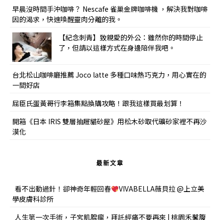
早晨沒時間手沖咖啡？ Nescafe 雀巢金牌咖啡機 ，解決我對咖啡
因的渴求，快速喚醒靈肉分離的我。
【紀念刺青】致親愛的外公：雖然你的時間停止
了，但請以這樣方式在身邊陪伴我吧。
台北松山咖啡廳推薦 Joco latte 多種口味熱巧克力，用心實在的
一間好店
屈臣氏蛋黃哥行李箱集點換購攻略！跟我這樣買最划算！
開箱《日本 IRIS 雙層抽屜貓砂屋》用松木砂取代礦砂家裡不再沙
漠化
最新文章
看不出動過針！卻神奇年輕回春
VIVABELLA薇貝拉 @上立美
學皮膚科診所
人生第一次手術，子宮肌腺瘤，拜託經痛不要再來 | 桃園禾馨腹