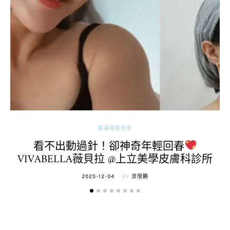
醫美經驗分享
看不出動過針！卻神奇年輕回春
VIVABELLA薇貝拉 @上立美學皮膚科診所
POSTED
2025-12-04
BY
流氓顆
ON