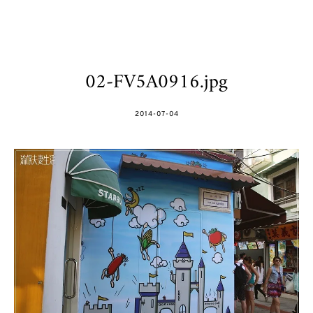
02-FV5A0916.jpg
POSTED
2014-07-04
ON