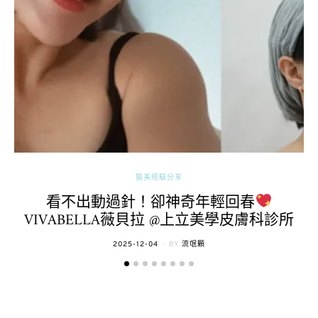
醫美經驗分享
看不出動過針！卻神奇年輕回春
VIVABELLA薇貝拉 @上立美學皮膚科診所
POSTED
2025-12-04
BY
流氓顆
ON