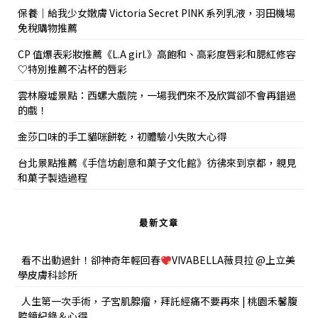
保養｜給我少女嫩膚 Victoria Secret PINK 系列乳液，羽田機場
免稅購物推薦
CP 值爆表彩妝推薦《L.A girl.》高飽和、高彩度唇彩和腮紅修容
♡特別推薦不沾杯的唇彩
雲林廢墟景點：西螺大戲院，一場我們來不及欣賞卻不會再錯過
的戲！
金莎口味的手工貓咪餅乾，初體驗小失敗大心得
台北景點推薦《手信坊創意和菓子文化館》彷彿來到京都，親見
和菓子製造過程
最新文章
看不出動過針！卻神奇年輕回春
VIVABELLA薇貝拉 @上立美
學皮膚科診所
人生第一次手術，子宮肌腺瘤，拜託經痛不要再來 | 桃園禾馨腹
腔鏡紀錄＆心得