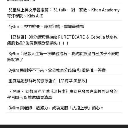
兒童線上英文學習推薦： 51 talk 一對一家教、Khan Academy
可汗學院、Kids A-Z
4y3m ：視力檢查、練習犯錯、認識華德福
【已結團】30分鐘緊實撫紋 PURETÉCARE ＆ Cebelia 秋冬乾
癢肌救星? 沒買到絕對是損失！！！
3y9m：紀念人生第一次攀岩抱石、我終於放過自己孩子不愛吃
飯就算了
3y8m 哭到停不下來、父母教育分歧點 和 愛是唯一答案
重度運動族群喝的膠原蛋白【品純萃 美顏飲】
•開團• 幼教屆老字號《理特尚》由幼兒發展專家共同研發的
學習圖卡＆ 推薦購買清單
3y0m 與老師一起努力，成功克服「抗拒上學」的心。