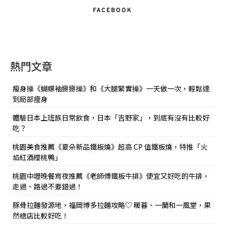
FACEBOOK
熱門文章
瘦身操《蝴蝶袖掰掰操》和《大腿緊實操》一天做一次，輕鬆達
到局部痩身
體驗日本上班族日常飲食，日本「吉野家」，到底有沒有比較好
吃？
桃園美食推薦《夏朵新品鐵板燒》超高 CP 值鐵板燒，特推「火
焰紅酒櫻桃鴨」
桃園中壢晚餐宵夜推薦《老師傅鐵板牛排》便宜又好吃的牛排，
走過、路過不要錯過！
豚骨拉麵發源地，福岡博多拉麵攻略♡ 暖暮、一蘭和一風堂，果
然總店比較好吃！