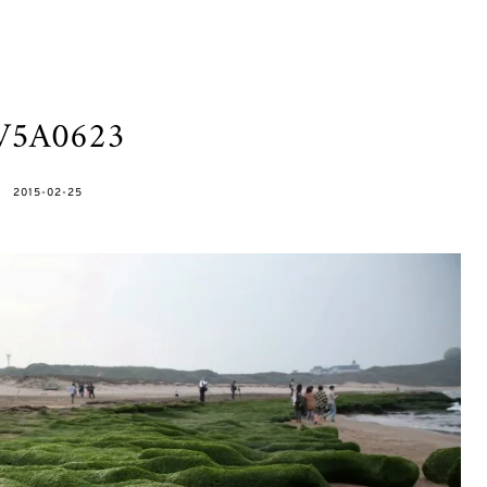
V5A0623
POSTED
2015-02-25
ON