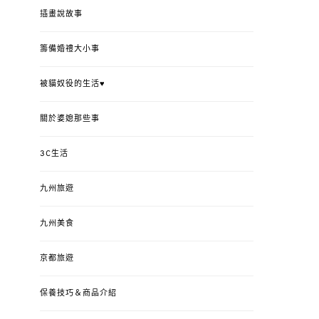
插畫說故事
籌備婚禮大小事
被貓奴役的生活♥
關於婆媳那些事
3C生活
九州旅遊
九州美食
京都旅遊
保養技巧＆商品介紹