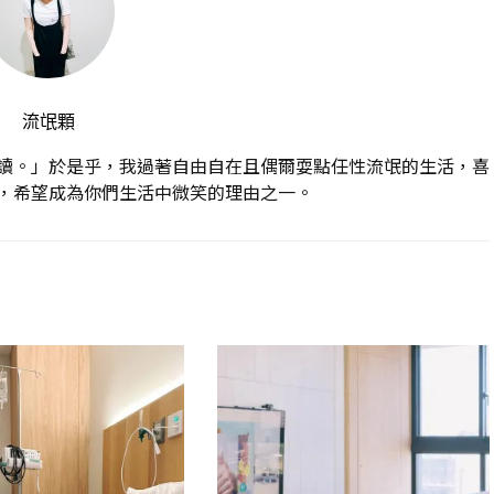
流氓顆
讀。」於是乎，我過著自由自在且偶爾耍點任性流氓的生活，喜
，希望成為你們生活中微笑的理由之一。