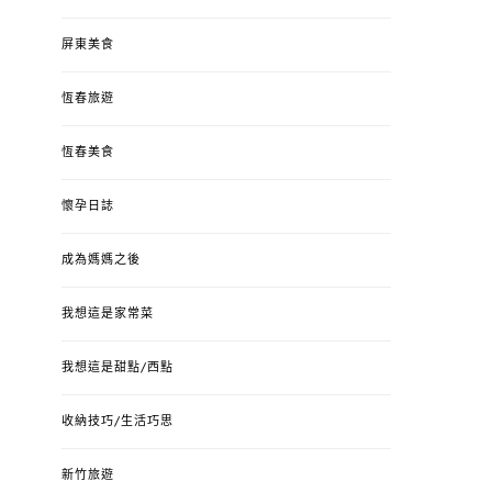
屏東美食
恆春旅遊
恆春美食
懷孕日誌
成為媽媽之後
我想這是家常菜
我想這是甜點/西點
收納技巧/生活巧思
新竹旅遊