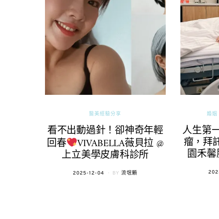
醫美經驗分享
婚姻 
看不出動過針！卻神奇年輕
人生第
瘤，拜託
回春
VIVABELLA薇貝拉 @
園禾馨
上立美學皮膚科診所
POS
202
POSTED
2025-12-04
BY
流氓顆
ON
ON