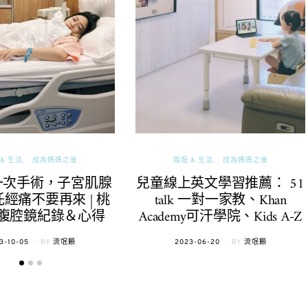
& 生活
成為媽媽之後
婚姻 & 生活
成為媽媽之後
一次手術，子宮肌腺
兒童線上英文學習推薦： 51
經痛不要再來 | 桃
talk 一對一家教、Khan
腹腔鏡紀錄＆心得
Academy可汗學院、Kids A-Z
TED
POSTED
3-10-05
BY
流氓顆
2023-06-20
BY
流氓顆
ON