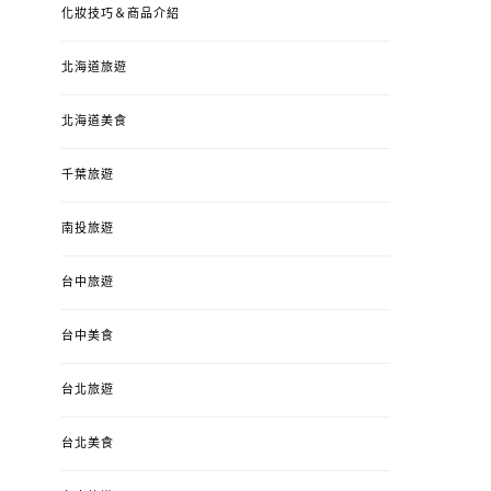
化妝技巧＆商品介紹
北海道旅遊
北海道美食
千葉旅遊
南投旅遊
婚姻 & 生活
成為媽媽之後
婚姻 & 生活
成
台中旅遊
4y3m ：視力檢查、練習犯
【已結團】30
錯、認識華德福
PURETÉCARE ＆ 
冬乾癢肌救星?
台中美食
POSTED
2023-04-12
BY
流氓顆
是損失！
ON
台北旅遊
POSTED
2022-12-05
B
ON
台北美食