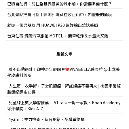
巴黎自助行：前往全世界最美的城市前，你需要準備什麼？
台北景點推薦《新山夢湖》隱藏在汐止山中，如畫般的仙境
就缺一個男朋友 用 HUAWEI P20 幫妳拍出雜誌美照
台東住宿 貴築汽車旅館 MOTEL ，簡單乾淨＆水量大又熱
最新文章
看不出動過針！卻神奇年輕回春
VIVABELLA薇貝拉 @上立美
學皮膚科診所
人生第一次手術，子宮肌腺瘤，拜託經痛不要再來 | 桃園禾馨腹
腔鏡紀錄＆心得
兒童線上英文學習推薦： 51 talk 一對一家教、Khan Academy
可汗學院、Kids A-Z
4y3m ：視力檢查、練習犯錯、認識華德福