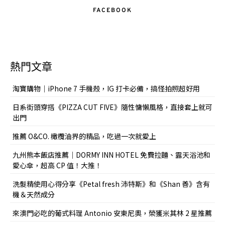
FACEBOOK
熱門文章
淘寶購物｜iPhone 7 手機殼，IG 打卡必備，搞怪拍照超好用
日系街頭穿搭《PIZZA CUT FIVE》隨性慵懶風格，直接套上就可
出門
推薦 O&CO. 橄欖油界的精品，吃過一次就愛上
九州熊本飯店推薦｜DORMY INN HOTEL 免費拉麵、露天浴池和
愛心傘，超高 CP 值！大推！
洗髮精使用心得分享《Petal fresh 沛特斯》和《Shan 善》含有
機＆天然成分
來澳門必吃的葡式料理 Antonio 安東尼奧，榮獲米其林 2 星推薦