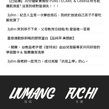
【已結團】30分鐘緊實撫紋 PURETÉCARE ＆ Cebelia 秋冬乾
癢肌救星? 沒買到絕對是損失！！！
3y9m：紀念人生第一次攀岩抱石、我終於放過自己孩子不愛吃
飯就算了
3y8m 哭到停不下來、父母教育分歧點 和 愛是唯一答案
重度運動族群喝的膠原蛋白【品純萃 美顏飲】
•開團• 幼教屆老字號《理特尚》由幼兒發展專家共同研發的
學習圖卡＆ 推薦購買清單
3y0m 與老師一起努力，成功克服「抗拒上學」的心。