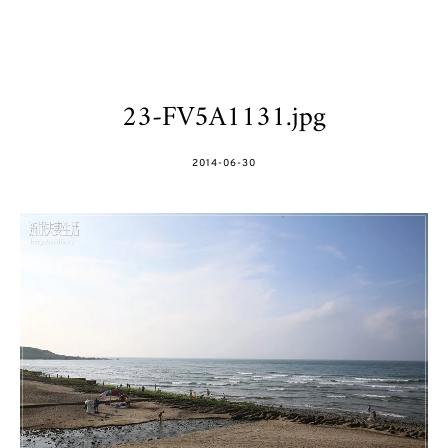
23-FV5A1131.jpg
POSTED
2014-06-30
ON