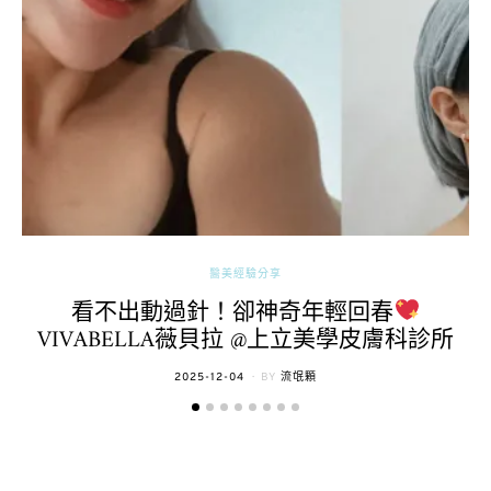
醫美經驗分享
看不出動過針！卻神奇年輕回春
VIVABELLA薇貝拉 @上立美學皮膚科診所
POSTED
2025-12-04
BY
流氓顆
ON