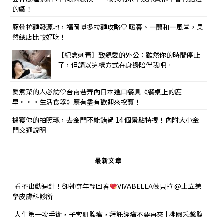
的戲！
豚骨拉麵發源地，福岡博多拉麵攻略♡ 暖暮、一蘭和一風堂，果
然總店比較好吃！
【紀念刺青】致親愛的外公：雖然你的時間停止
了，但請以這樣方式在身邊陪伴我吧。
愛煮菜的人必訪♡台南巷弄內日本進口餐具《餐桌上的鹿
早。。。生活食器》應有盡有歡迎來挖寶！
擄獲你的拍照魂，去金門不能錯過 14 個景點特搜！內附大小金
門交通說明
最新文章
看不出動過針！卻神奇年輕回春
VIVABELLA薇貝拉 @上立美
學皮膚科診所
人生第一次手術，子宮肌腺瘤，拜託經痛不要再來 | 桃園禾馨腹