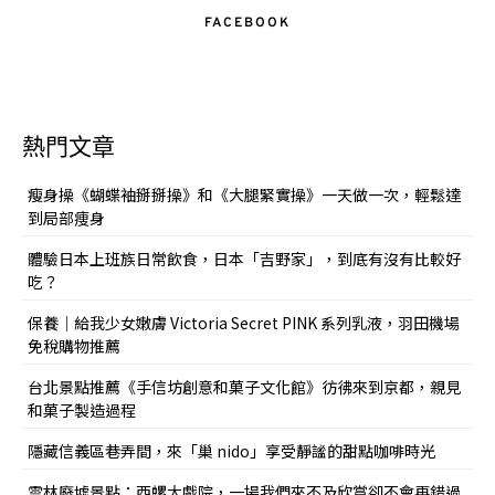
FACEBOOK
熱門文章
瘦身操《蝴蝶袖掰掰操》和《大腿緊實操》一天做一次，輕鬆達
到局部痩身
體驗日本上班族日常飲食，日本「吉野家」，到底有沒有比較好
吃？
保養｜給我少女嫩膚 Victoria Secret PINK 系列乳液，羽田機場
免稅購物推薦
台北景點推薦《手信坊創意和菓子文化館》彷彿來到京都，親見
和菓子製造過程
隱藏信義區巷弄間，來「巢 nido」享受靜謐的甜點咖啡時光
雲林廢墟景點：西螺大戲院，一場我們來不及欣賞卻不會再錯過