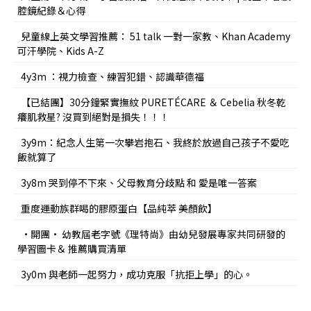
腔鏡紀錄＆心得
兒童線上英文學習推薦： 51 talk 一對一家教、Khan Academy
可汗學院、Kids A-Z
4y3m ：視力檢查、練習犯錯、認識華德福
【已結團】30分鐘緊實撫紋 PURETÉCARE ＆ Cebelia 秋冬乾
癢肌救星? 沒買到絕對是損失！！！
3y9m：紀念人生第一次攀岩抱石、我終於放過自己孩子不愛吃
飯就算了
3y8m 哭到停不下來、父母教育分歧點 和 愛是唯一答案
重度運動族群喝的膠原蛋白【品純萃 美顏飲】
•開團• 幼教屆老字號《理特尚》由幼兒發展專家共同研發的
學習圖卡＆ 推薦購買清單
3y0m 與老師一起努力，成功克服「抗拒上學」的心。