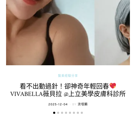
醫美經驗分享
看不出動過針！卻神奇年輕回春
VIVABELLA薇貝拉 @上立美學皮膚科診所
POSTED
2025-12-04
BY
流氓顆
ON