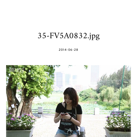
35-FV5A0832.jpg
POSTED
2014-06-28
ON