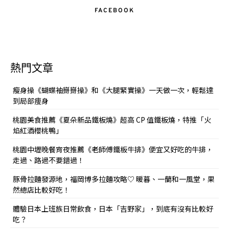
FACEBOOK
熱門文章
瘦身操《蝴蝶袖掰掰操》和《大腿緊實操》一天做一次，輕鬆達
到局部痩身
桃園美食推薦《夏朵新品鐵板燒》超高 CP 值鐵板燒，特推「火
焰紅酒櫻桃鴨」
桃園中壢晚餐宵夜推薦《老師傅鐵板牛排》便宜又好吃的牛排，
走過、路過不要錯過！
豚骨拉麵發源地，福岡博多拉麵攻略♡ 暖暮、一蘭和一風堂，果
然總店比較好吃！
體驗日本上班族日常飲食，日本「吉野家」，到底有沒有比較好
吃？