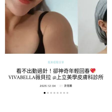
醫美經驗分享
看不出動過針！卻神奇年輕回春
VIVABELLA薇貝拉 @上立美學皮膚科診所
POSTED
2025-12-04
BY
流氓顆
ON