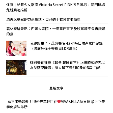
保養｜給我少女嫩膚 Victoria Secret PINK 系列乳液，羽田機場
免稅購物推薦
清爽又綿密的香蕉蛋糕，自己動手做其實很簡單
雲林廢墟景點：西螺大戲院，一場我們來不及欣賞卻不會再錯過
的戲！
我終於生了，茂盛醫院 43 小時自然產奮鬥紀錄
（減痛分娩＋樂得兒LDR病房）
桃園美食推薦《韓舍 韓國食堂》正統韓式醃肉以
水梨蘋果醃漬，讓人留下深刻印象的鮮甜口感
最新文章
看不出動過針！卻神奇年輕回春
VIVABELLA薇貝拉 @上立美
學皮膚科診所