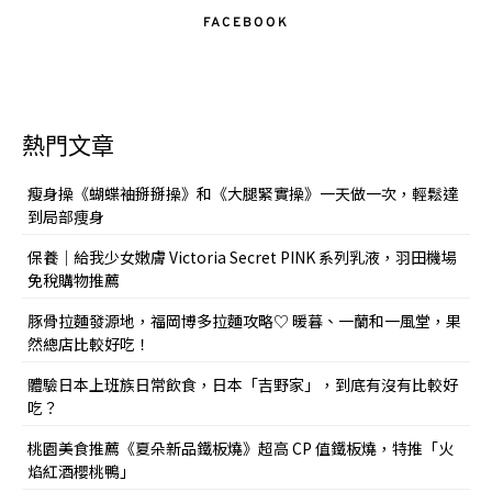
FACEBOOK
熱門文章
瘦身操《蝴蝶袖掰掰操》和《大腿緊實操》一天做一次，輕鬆達
到局部痩身
保養｜給我少女嫩膚 Victoria Secret PINK 系列乳液，羽田機場
免稅購物推薦
豚骨拉麵發源地，福岡博多拉麵攻略♡ 暖暮、一蘭和一風堂，果
然總店比較好吃！
體驗日本上班族日常飲食，日本「吉野家」，到底有沒有比較好
吃？
桃園美食推薦《夏朵新品鐵板燒》超高 CP 值鐵板燒，特推「火
焰紅酒櫻桃鴨」