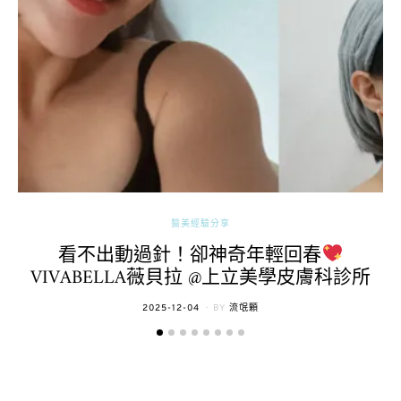
醫美經驗分享
看不出動過針！卻神奇年輕回春
VIVABELLA薇貝拉 @上立美學皮膚科診所
POSTED
2025-12-04
BY
流氓顆
ON