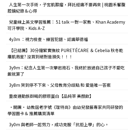
人生第一次手術，子宮肌腺瘤，拜託經痛不要再來 | 桃園禾馨腹
腔鏡紀錄＆心得
兒童線上英文學習推薦： 51 talk 一對一家教、Khan Academy
可汗學院、Kids A-Z
4y3m ：視力檢查、練習犯錯、認識華德福
【已結團】30分鐘緊實撫紋 PURETÉCARE ＆ Cebelia 秋冬乾
癢肌救星? 沒買到絕對是損失！！！
3y9m：紀念人生第一次攀岩抱石、我終於放過自己孩子不愛吃
飯就算了
3y8m 哭到停不下來、父母教育分歧點 和 愛是唯一答案
重度運動族群喝的膠原蛋白【品純萃 美顏飲】
•開團• 幼教屆老字號《理特尚》由幼兒發展專家共同研發的
學習圖卡＆ 推薦購買清單
3y0m 與老師一起努力，成功克服「抗拒上學」的心。