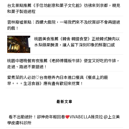
台北景點推薦《手信坊創意和菓子文化館》彷彿來到京都，親見
和菓子製造過程
雲林廢墟景點：西螺大戲院，一場我們來不及欣賞卻不會再錯過
的戲！
桃園美食推薦《韓舍 韓國食堂》正統韓式醃肉以
水梨蘋果醃漬，讓人留下深刻印象的鮮甜口感
桃園中壢晚餐宵夜推薦《老師傅鐵板牛排》便宜又好吃的牛排，
走過、路過不要錯過！
愛煮菜的人必訪♡台南巷弄內日本進口餐具《餐桌上的鹿
早。。。生活食器》應有盡有歡迎來挖寶！
最新文章
看不出動過針！卻神奇年輕回春
VIVABELLA薇貝拉 @上立美
學皮膚科診所