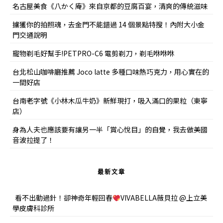
名古屋美食《八かく庵》來自京都的豆腐百宴，清爽的傳統滋味
擄獲你的拍照魂，去金門不能錯過 14 個景點特搜！內附大小金
門交通說明
寵物剃毛好幫手!PETPRO-C6 電剪剃刀，剃毛咻咻咻
台北松山咖啡廳推薦 Joco latte 多種口味熱巧克力，用心實在的
一間好店
台南老字號《小林木瓜牛奶》新鮮現打，吸入滿口的果粒（東寧
店）
身為人夫也應該要有讓另一半「賞心悅目」的自覺，我去做美國
音波拉提了！
最新文章
看不出動過針！卻神奇年輕回春
VIVABELLA薇貝拉 @上立美
學皮膚科診所