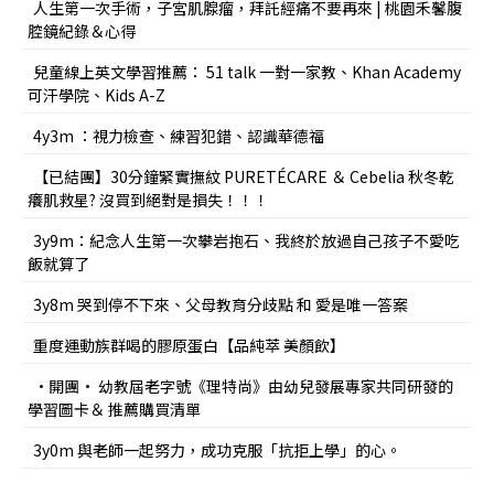
人生第一次手術，子宮肌腺瘤，拜託經痛不要再來 | 桃園禾馨腹
腔鏡紀錄＆心得
兒童線上英文學習推薦： 51 talk 一對一家教、Khan Academy
可汗學院、Kids A-Z
4y3m ：視力檢查、練習犯錯、認識華德福
【已結團】30分鐘緊實撫紋 PURETÉCARE ＆ Cebelia 秋冬乾
癢肌救星? 沒買到絕對是損失！！！
3y9m：紀念人生第一次攀岩抱石、我終於放過自己孩子不愛吃
飯就算了
3y8m 哭到停不下來、父母教育分歧點 和 愛是唯一答案
重度運動族群喝的膠原蛋白【品純萃 美顏飲】
•開團• 幼教屆老字號《理特尚》由幼兒發展專家共同研發的
學習圖卡＆ 推薦購買清單
3y0m 與老師一起努力，成功克服「抗拒上學」的心。