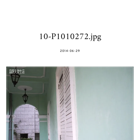
10-P1010272.jpg
POSTED
2014-06-29
ON