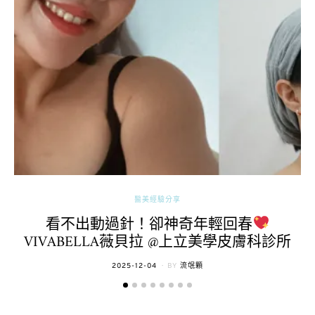
醫美經驗分享
看不出動過針！卻神奇年輕回春
VIVABELLA薇貝拉 @上立美學皮膚科診所
POSTED
2025-12-04
BY
流氓顆
ON