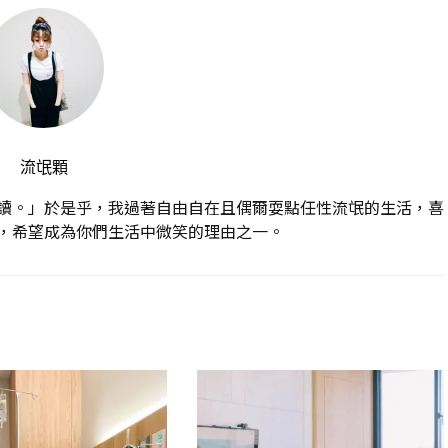
流氓顆
讀。」於是乎，我過著自由自在且偶爾耍點任性流氓的生活，喜
，希望成為你們生活中微笑的理由之一。