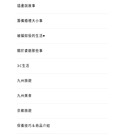
插畫說故事
籌備婚禮大小事
被貓奴役的生活♥
關於婆媳那些事
3C生活
九州旅遊
九州美食
京都旅遊
保養技巧＆商品介紹