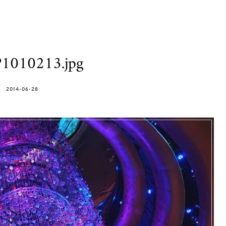
1010213.jpg
POSTED
2014-06-28
ON