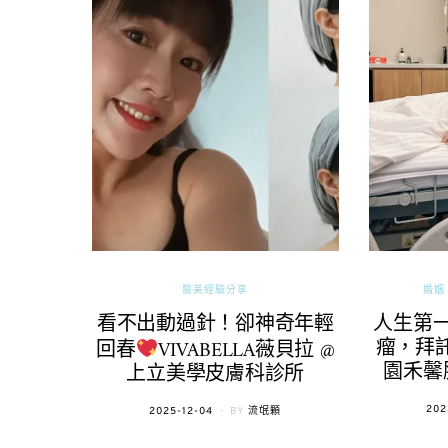
醫美經驗分享
婚姻 
看不出動過針！卻神奇年輕
人生第
瘤，拜託
回春
VIVABELLA薇貝拉 @
園禾馨
上立美學皮膚科診所
POS
202
POSTED
2025-12-04
BY
流氓顆
ON
ON