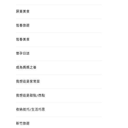
屏東美食
恆春旅遊
恆春美食
懷孕日誌
成為媽媽之後
我想這是家常菜
我想這是甜點/西點
收納技巧/生活巧思
新竹旅遊