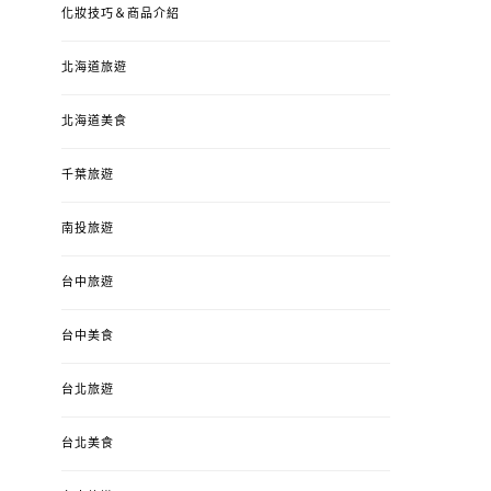
化妝技巧＆商品介紹
北海道旅遊
北海道美食
千葉旅遊
南投旅遊
台中旅遊
婚姻 & 生活
成為媽媽之後
婚姻 & 生活
成
台中美食
4y3m ：視力檢查、練習犯
【已結團】30
錯、認識華德福
PURETÉCARE ＆ 
台北旅遊
冬乾癢肌救星?
POSTED
2023-04-12
BY
流氓顆
是損失！
ON
台北美食
POSTED
2022-12-05
B
ON