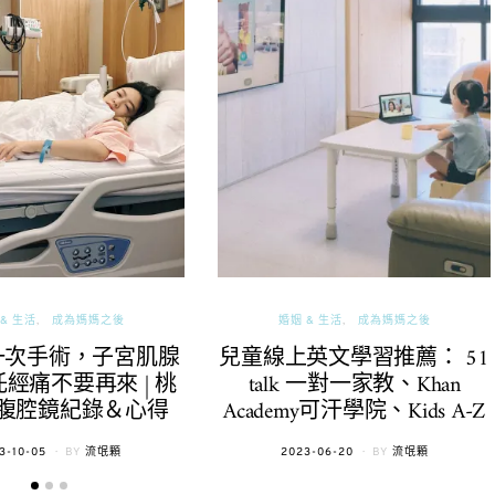
& 生活
成為媽媽之後
婚姻 & 生活
成為媽媽之後
一次手術，子宮肌腺
兒童線上英文學習推薦： 51
經痛不要再來 | 桃
talk 一對一家教、Khan
腹腔鏡紀錄＆心得
Academy可汗學院、Kids A-Z
TED
POSTED
3-10-05
BY
流氓顆
2023-06-20
BY
流氓顆
ON