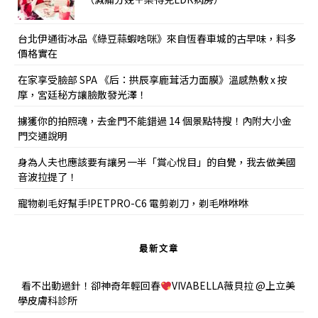
台北伊通街冰品《綠豆蒜蝦啥咪》來自恆春車城的古早味，料多
價格實在
在家享受臉部 SPA 《后：拱辰享鹿茸活力面膜》溫感熱敷 x 按
摩，宮廷秘方讓臉散發光澤！
擄獲你的拍照魂，去金門不能錯過 14 個景點特搜！內附大小金
門交通說明
身為人夫也應該要有讓另一半「賞心悅目」的自覺，我去做美國
音波拉提了！
寵物剃毛好幫手!PETPRO-C6 電剪剃刀，剃毛咻咻咻
最新文章
看不出動過針！卻神奇年輕回春
VIVABELLA薇貝拉 @上立美
學皮膚科診所