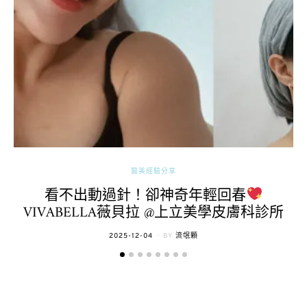
醫美經驗分享
看不出動過針！卻神奇年輕回春
VIVABELLA薇貝拉 @上立美學皮膚科診所
POSTED
2025-12-04
BY
流氓顆
ON