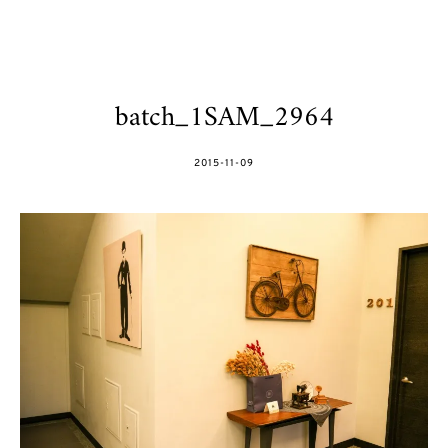
batch_1SAM_2964
POSTED
2015-11-09
ON