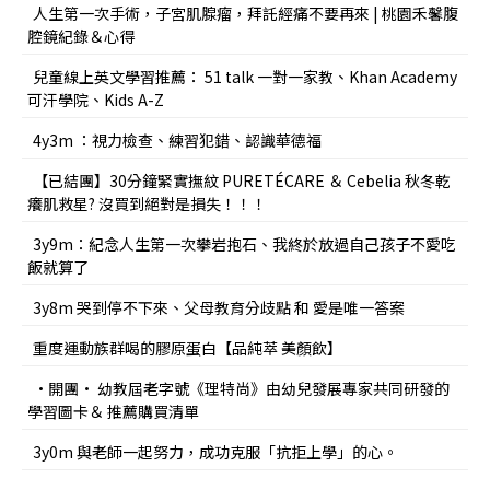
人生第一次手術，子宮肌腺瘤，拜託經痛不要再來 | 桃園禾馨腹
腔鏡紀錄＆心得
兒童線上英文學習推薦： 51 talk 一對一家教、Khan Academy
可汗學院、Kids A-Z
4y3m ：視力檢查、練習犯錯、認識華德福
【已結團】30分鐘緊實撫紋 PURETÉCARE ＆ Cebelia 秋冬乾
癢肌救星? 沒買到絕對是損失！！！
3y9m：紀念人生第一次攀岩抱石、我終於放過自己孩子不愛吃
飯就算了
3y8m 哭到停不下來、父母教育分歧點 和 愛是唯一答案
重度運動族群喝的膠原蛋白【品純萃 美顏飲】
•開團• 幼教屆老字號《理特尚》由幼兒發展專家共同研發的
學習圖卡＆ 推薦購買清單
3y0m 與老師一起努力，成功克服「抗拒上學」的心。