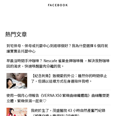
FACEBOOK
熱門文章
到宅保母、保母或托嬰中心到底哪個好？我為什麼選擇 6 個月就
讓寶寶去托嬰中心
早晨沒時間手沖咖啡？ Nescafe 雀巢金牌咖啡機 ，解決我對咖啡
因的渴求，快速喚醒靈肉分離的我。
【紀念刺青】致親愛的外公：雖然你的時間停止
了，但請以這樣方式在身邊陪伴我吧。
使用一個月心得報告《VERNA X50 緊緻曲線纖體霜》曲線雕塑更
立體，緊緻保濕一起來♡
我終於生了，茂盛醫院 43 小時自然產奮鬥紀錄
（減痛分娩＋樂得兒LDR病房）