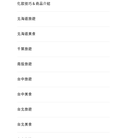
化妝技巧＆商品介紹
北海道旅遊
北海道美食
千葉旅遊
南投旅遊
婚姻 & 生活
成為媽媽之後
婚姻 & 生活
成
台中旅遊
4y3m ：視力檢查、練習犯
【已結團】30
錯、認識華德福
PURETÉCARE ＆ 
冬乾癢肌救星?
台中美食
POSTED
2023-04-12
BY
流氓顆
是損失！
ON
台北旅遊
POSTED
2022-12-05
B
ON
台北美食