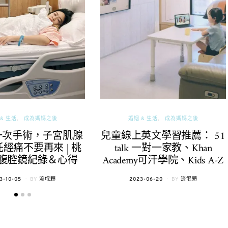
& 生活
成為媽媽之後
婚姻 & 生活
成為媽媽之後
一次手術，子宮肌腺
兒童線上英文學習推薦： 51
經痛不要再來 | 桃
talk 一對一家教、Khan
腹腔鏡紀錄＆心得
Academy可汗學院、Kids A-Z
TED
POSTED
3-10-05
BY
流氓顆
2023-06-20
BY
流氓顆
ON