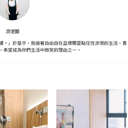
流氓顆
讀。」於是乎，我過著自由自在且偶爾耍點任性流氓的生活，喜
，希望成為你們生活中微笑的理由之一。