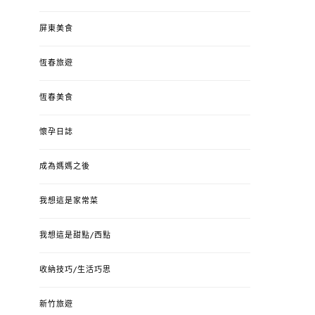
屏東美食
恆春旅遊
恆春美食
懷孕日誌
成為媽媽之後
我想這是家常菜
我想這是甜點/西點
收納技巧/生活巧思
新竹旅遊