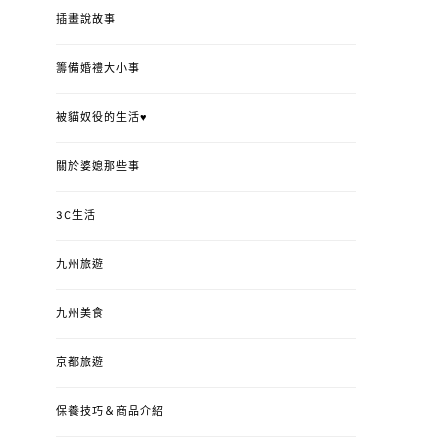
插畫說故事
籌備婚禮大小事
被貓奴役的生活♥
關於婆媳那些事
3C生活
九州旅遊
九州美食
京都旅遊
保養技巧＆商品介紹