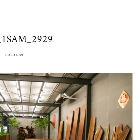
h_1SAM_2929
POSTED
2015-11-09
ON