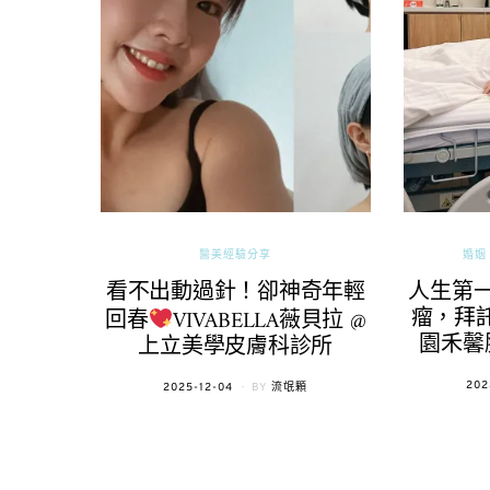
醫美經驗分享
婚姻 
看不出動過針！卻神奇年輕
人生第
瘤，拜託
回春
VIVABELLA薇貝拉 @
園禾馨
上立美學皮膚科診所
POS
202
POSTED
2025-12-04
BY
流氓顆
ON
ON