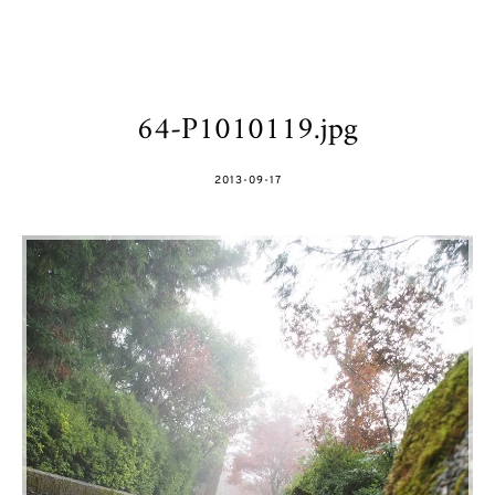
64-P1010119.jpg
POSTED
2013-09-17
ON