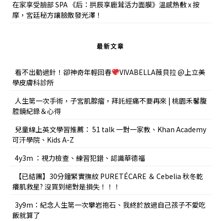
在家享受臉部 SPA 《后：拱辰享鹿茸活力面膜》溫感熱敷 x 按
摩，宮廷秘方讓臉散發光澤！
最新文章
看不出動過針！卻神奇年輕回春
VIVABELLA薇貝拉 @上立美
學皮膚科診所
人生第一次手術，子宮肌腺瘤，拜託經痛不要再來 | 桃園禾馨腹
腔鏡紀錄＆心得
兒童線上英文學習推薦： 51 talk 一對一家教、Khan Academy
可汗學院、Kids A-Z
4y3m ：視力檢查、練習犯錯、認識華德福
【已結團】30分鐘緊實撫紋 PURETÉCARE ＆ Cebelia 秋冬乾
癢肌救星? 沒買到絕對是損失！！！
3y9m：紀念人生第一次攀岩抱石、我終於放過自己孩子不愛吃
飯就算了