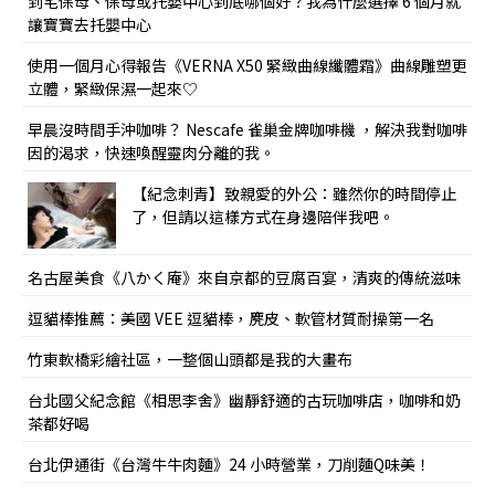
到宅保母、保母或托嬰中心到底哪個好？我為什麼選擇 6 個月就
讓寶寶去托嬰中心
使用一個月心得報告《VERNA X50 緊緻曲線纖體霜》曲線雕塑更
立體，緊緻保濕一起來♡
早晨沒時間手沖咖啡？ Nescafe 雀巢金牌咖啡機 ，解決我對咖啡
因的渴求，快速喚醒靈肉分離的我。
【紀念刺青】致親愛的外公：雖然你的時間停止
了，但請以這樣方式在身邊陪伴我吧。
名古屋美食《八かく庵》來自京都的豆腐百宴，清爽的傳統滋味
逗貓棒推薦：美國 VEE 逗貓棒，麂皮、軟管材質耐操第一名
竹東軟橋彩繪社區，一整個山頭都是我的大畫布
台北國父紀念館《相思李舍》幽靜舒適的古玩咖啡店，咖啡和奶
茶都好喝
台北伊通街《台灣牛牛肉麵》24 小時營業，刀削麵Q味美！