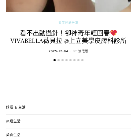
醫美經驗分享
看不出動過針！卻神奇年輕回春
VIVABELLA薇貝拉 @上立美學皮膚科診所
POSTED
2025-12-04
BY
流氓顆
ON
婚姻 & 生活
旅遊生活
美食生活