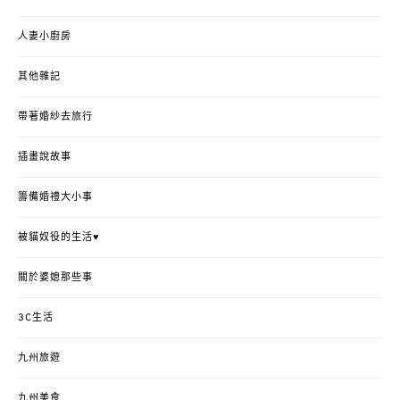
人妻小廚房
其他雜記
帶著婚紗去旅行
插畫說故事
籌備婚禮大小事
被貓奴役的生活♥
關於婆媳那些事
3C生活
九州旅遊
九州美食