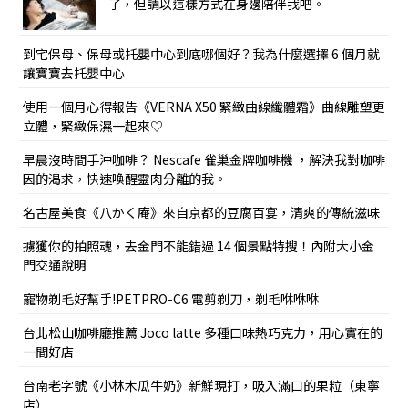
了，但請以這樣方式在身邊陪伴我吧。
到宅保母、保母或托嬰中心到底哪個好？我為什麼選擇 6 個月就
讓寶寶去托嬰中心
使用一個月心得報告《VERNA X50 緊緻曲線纖體霜》曲線雕塑更
立體，緊緻保濕一起來♡
早晨沒時間手沖咖啡？ Nescafe 雀巢金牌咖啡機 ，解決我對咖啡
因的渴求，快速喚醒靈肉分離的我。
名古屋美食《八かく庵》來自京都的豆腐百宴，清爽的傳統滋味
擄獲你的拍照魂，去金門不能錯過 14 個景點特搜！內附大小金
門交通說明
寵物剃毛好幫手!PETPRO-C6 電剪剃刀，剃毛咻咻咻
台北松山咖啡廳推薦 Joco latte 多種口味熱巧克力，用心實在的
一間好店
台南老字號《小林木瓜牛奶》新鮮現打，吸入滿口的果粒（東寧
店）