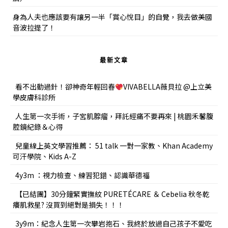
身為人夫也應該要有讓另一半「賞心悅目」的自覺，我去做美國
音波拉提了！
最新文章
看不出動過針！卻神奇年輕回春
VIVABELLA薇貝拉 @上立美
學皮膚科診所
人生第一次手術，子宮肌腺瘤，拜託經痛不要再來 | 桃園禾馨腹
腔鏡紀錄＆心得
兒童線上英文學習推薦： 51 talk 一對一家教、Khan Academy
可汗學院、Kids A-Z
4y3m ：視力檢查、練習犯錯、認識華德福
【已結團】30分鐘緊實撫紋 PURETÉCARE ＆ Cebelia 秋冬乾
癢肌救星? 沒買到絕對是損失！！！
3y9m：紀念人生第一次攀岩抱石、我終於放過自己孩子不愛吃