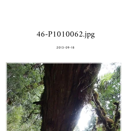
46-P1010062.jpg
POSTED
2013-09-18
ON