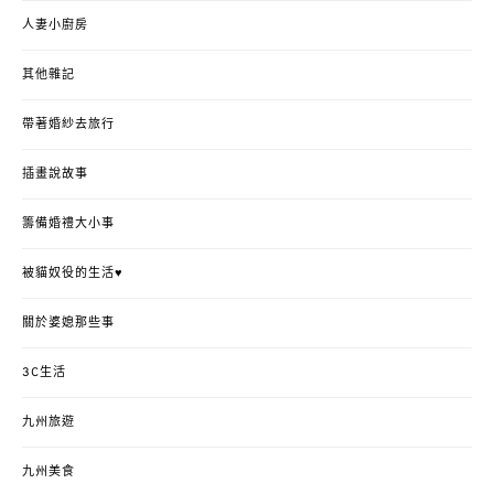
人妻小廚房
其他雜記
帶著婚紗去旅行
插畫說故事
籌備婚禮大小事
被貓奴役的生活♥
關於婆媳那些事
3C生活
九州旅遊
九州美食