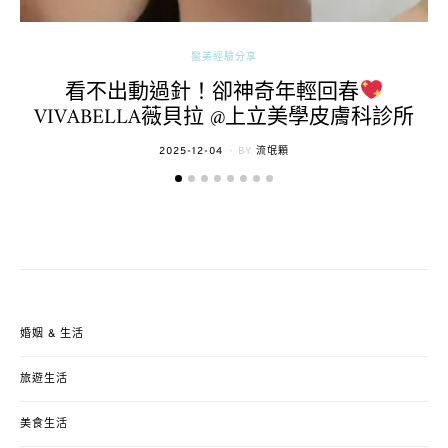
醫美經驗分享
看不出動過針！卻神奇年輕回春
VIVABELLA薇貝拉 @上立美學皮膚科診所
POSTED
2025-12-04
BY
流氓顆
ON
婚姻 & 生活
旅遊生活
美食生活