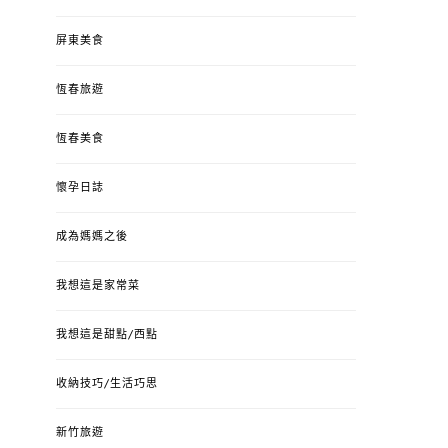
屏東美食
恆春旅遊
恆春美食
懷孕日誌
成為媽媽之後
我想這是家常菜
我想這是甜點/西點
收納技巧/生活巧思
新竹旅遊