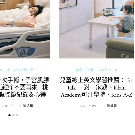
& 生活
成為媽媽之後
婚姻 & 生活
成為媽媽之後
一次手術，子宮肌腺
兒童線上英文學習推薦： 51
經痛不要再來 | 桃
talk 一對一家教、Khan
腹腔鏡紀錄＆心得
Academy可汗學院、Kids A-Z
TED
POSTED
3-10-05
BY
流氓顆
2023-06-20
BY
流氓顆
ON