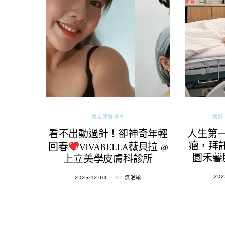
醫美經驗分享
婚姻 
看不出動過針！卻神奇年輕
人生第
瘤，拜託
回春
VIVABELLA薇貝拉 @
園禾馨
上立美學皮膚科診所
POS
202
POSTED
2025-12-04
BY
流氓顆
ON
ON