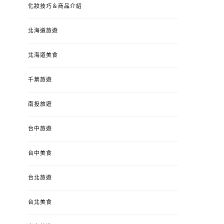
化妝技巧＆商品介紹
北海道旅遊
北海道美食
千葉旅遊
南投旅遊
婚姻 & 生活
成為媽媽之後
婚姻 & 生活
成
台中旅遊
4y3m ：視力檢查、練習犯
【已結團】30
錯、認識華德福
PURETÉCARE ＆ 
冬乾癢肌救星?
台中美食
POSTED
2023-04-12
BY
流氓顆
是損失！
ON
台北旅遊
POSTED
2022-12-05
B
ON
台北美食