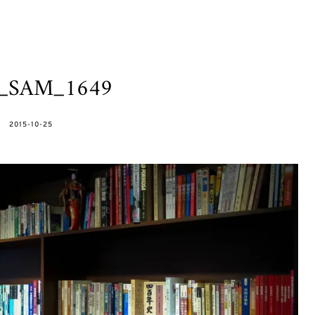
h_SAM_1649
POSTED
2015-10-25
ON