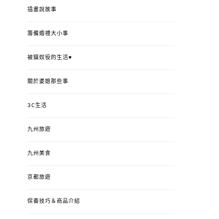
插畫說故事
籌備婚禮大小事
被貓奴役的生活♥
關於婆媳那些事
3C生活
九州旅遊
九州美食
京都旅遊
保養技巧＆商品介紹