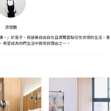
流氓顆
讀。」於是乎，我過著自由自在且偶爾耍點任性流氓的生活，喜
，希望成為你們生活中微笑的理由之一。