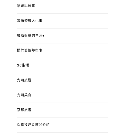
插畫說故事
籌備婚禮大小事
被貓奴役的生活♥
關於婆媳那些事
3C生活
九州旅遊
九州美食
京都旅遊
保養技巧＆商品介紹