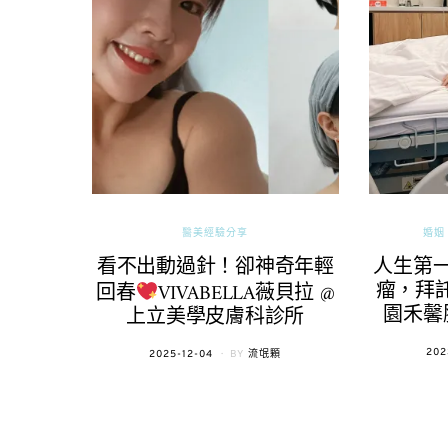
醫美經驗分享
婚姻 
看不出動過針！卻神奇年輕
人生第
瘤，拜託
回春
VIVABELLA薇貝拉 @
園禾馨
上立美學皮膚科診所
POS
202
POSTED
2025-12-04
BY
流氓顆
ON
ON