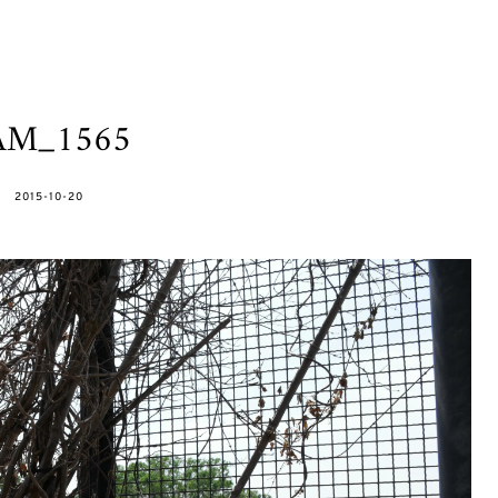
AM_1565
POSTED
2015-10-20
ON