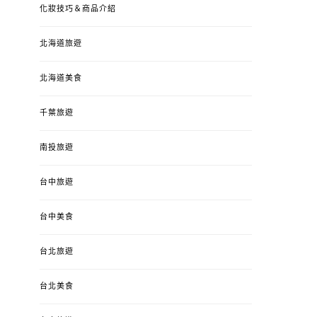
化妝技巧＆商品介紹
北海道旅遊
北海道美食
千葉旅遊
南投旅遊
婚姻 & 生活
成為媽媽之後
婚姻 & 生活
成
台中旅遊
4y3m ：視力檢查、練習犯
【已結團】30
錯、認識華德福
PURETÉCARE ＆ 
冬乾癢肌救星?
台中美食
POSTED
2023-04-12
BY
流氓顆
是損失！
ON
台北旅遊
POSTED
2022-12-05
B
ON
台北美食