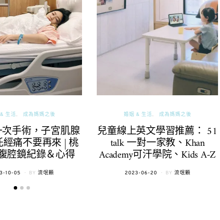
& 生活
成為媽媽之後
婚姻 & 生活
成為媽媽之後
一次手術，子宮肌腺
兒童線上英文學習推薦： 51
經痛不要再來 | 桃
talk 一對一家教、Khan
腹腔鏡紀錄＆心得
Academy可汗學院、Kids A-Z
TED
POSTED
3-10-05
BY
流氓顆
2023-06-20
BY
流氓顆
ON