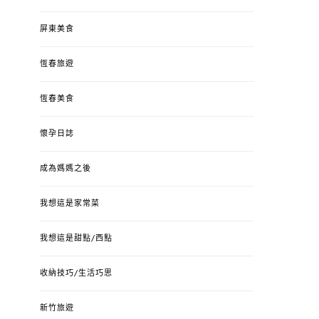
屏東美食
恆春旅遊
恆春美食
懷孕日誌
成為媽媽之後
我想這是家常菜
我想這是甜點/西點
收納技巧/生活巧思
新竹旅遊