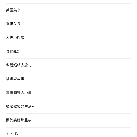
英國美食
香港美食
人妻小廚房
其他雜記
帶著婚紗去旅行
插畫說故事
籌備婚禮大小事
被貓奴役的生活♥
關於婆媳那些事
3C生活