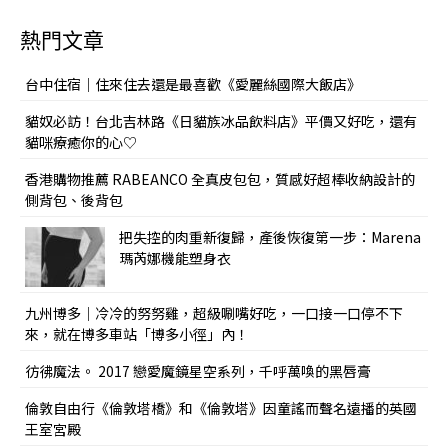
熱門文章
台中住宿｜住來住去還是最喜歡《愛麗絲國際大飯店》
貓奴必訪！台北吉林路《日貓族冰品飲料店》平價又好吃，還有
貓咪療癒你的心♡
香港購物推薦 RABEANCO 全真皮包包，質感好超棒收納設計的
側背包、後背包
把失控的肉重新復歸，產後恢復第一步：Marena
瑪芮娜機能塑身衣
九州博多｜冷冷的努努雞，超級唰嘴好吃，一口接一口停不下
來，就在博多車站「博多小徑」內！
彷彿魔法。 2017 戀愛魔鏡星空系列，千呼萬喚的黑唇膏
倫敦自由行《倫敦塔橋》和《倫敦塔》因童謠而聲名遠播的英國
王室宮殿