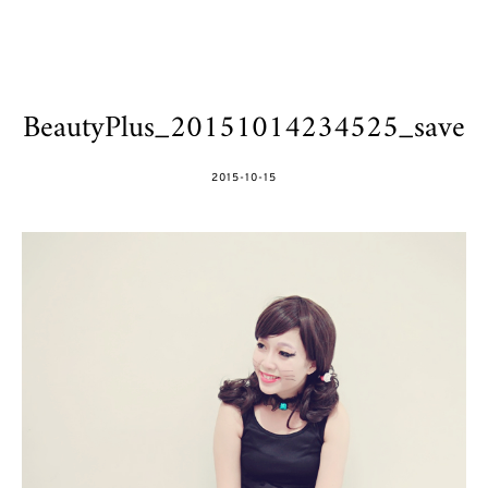
BeautyPlus_20151014234525_save
POSTED
2015-10-15
ON