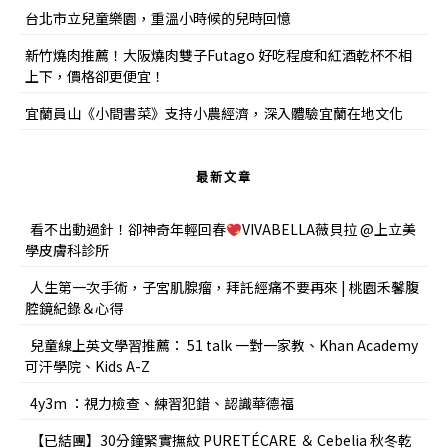
台北市立兒童樂園，重溫小時候的兒時回憶
新竹燒肉推薦！大阪燒肉雙子Futago 好吃程度和紅酒乾杯不相
上下，價格卻更便宜！
宜蘭員山《小間書菜》支持小農經濟，深入體驗宜蘭在地文化
最新文章
看不出動過針！卻神奇年輕回春
VIVABELLA薇貝拉 @上立美
學皮膚科診所
人生第一次手術，子宮肌腺瘤，拜託經痛不要再來 | 桃園禾馨腹
腔鏡紀錄＆心得
兒童線上英文學習推薦： 51 talk 一對一家教、Khan Academy
可汗學院、Kids A-Z
4y3m ：視力檢查、練習犯錯、認識華德福
【已結團】30分鐘緊實撫紋 PURETÉCARE ＆ Cebelia 秋冬乾