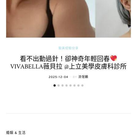
醫美經驗分享
看不出動過針！卻神奇年輕回春
VIVABELLA薇貝拉 @上立美學皮膚科診所
POSTED
2025-12-04
BY
流氓顆
ON
婚姻 & 生活