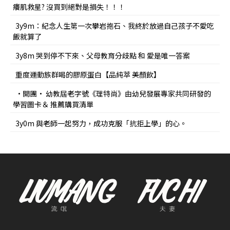
癢肌救星? 沒買到絕對是損失！！！
3y9m：紀念人生第一次攀岩抱石、我終於放過自己孩子不愛吃
飯就算了
3y8m 哭到停不下來、父母教育分歧點 和 愛是唯一答案
重度運動族群喝的膠原蛋白【品純萃 美顏飲】
•開團• 幼教屆老字號《理特尚》由幼兒發展專家共同研發的
學習圖卡＆ 推薦購買清單
3y0m 與老師一起努力，成功克服「抗拒上學」的心。