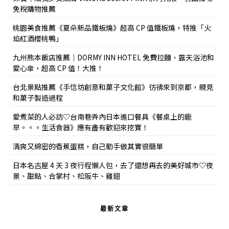
免稅購物推薦
桃園美食推薦《夏朵新品鐵板燒》超高 CP 值鐵板燒，特推「火
焰紅酒櫻桃鴨」
九州熊本飯店推薦｜DORMY INN HOTEL 免費拉麵、露天浴池和
愛心傘，超高 CP 值！大推！
台北景點推薦《手信坊創意和菓子文化館》彷彿來到京都，親見
和菓子製造過程
愛煮菜的人必訪♡台南巷弄內日本進口餐具《餐桌上的鹿
早。。。生活食器》應有盡有歡迎來挖寶！
清爽又綿密的香蕉蛋糕，自己動手做其實很簡單
日本名古屋 4 天 3 夜行程懶人包，去了還想再去的美好城市♡夜
景、甜點、合掌村、松阪牛、雞翅
最新文章