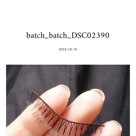
batch_batch_DSC02390
POSTED
2015-10-15
ON