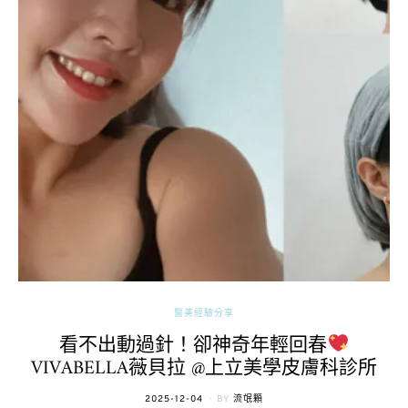
醫美經驗分享
看不出動過針！卻神奇年輕回春
VIVABELLA薇貝拉 @上立美學皮膚科診所
POSTED
2025-12-04
BY
流氓顆