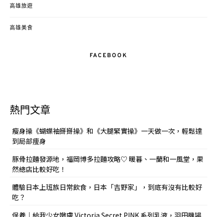
高雄旅遊
高雄美食
FACEBOOK
熱門文章
瘦身操《蝴蝶袖掰掰操》和《大腿緊實操》一天做一次，輕鬆達
到局部痩身
豚骨拉麵發源地，福岡博多拉麵攻略♡ 暖暮、一蘭和一風堂，果
然總店比較好吃！
體驗日本上班族日常飲食，日本「吉野家」，到底有沒有比較好
吃？
保養｜給我少女嫩膚 Victoria Secret PINK 系列乳液，羽田機場