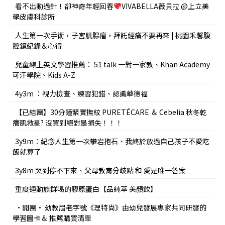
看不出動過針！卻神奇年輕回春
VIVABELLA薇貝拉 @上立美
學皮膚科診所
人生第一次手術，子宮肌腺瘤，拜託經痛不要再來 | 桃園禾馨腹
腔鏡紀錄＆心得
兒童線上英文學習推薦： 51 talk 一對一家教、Khan Academy
可汗學院、Kids A-Z
4y3m ：視力檢查、練習犯錯、認識華德福
【已結團】30分鐘緊實撫紋 PURETÉCARE ＆ Cebelia 秋冬乾
癢肌救星? 沒買到絕對是損失！！！
3y9m：紀念人生第一次攀岩抱石、我終於放過自己孩子不愛吃
飯就算了
3y8m 哭到停不下來、父母教育分歧點 和 愛是唯一答案
重度運動族群喝的膠原蛋白【品純萃 美顏飲】
•開團• 幼教屆老字號《理特尚》由幼兒發展專家共同研發的
學習圖卡＆ 推薦購買清單