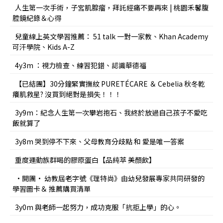
人生第一次手術，子宮肌腺瘤，拜託經痛不要再來 | 桃園禾馨腹
腔鏡紀錄＆心得
兒童線上英文學習推薦： 51 talk 一對一家教、Khan Academy
可汗學院、Kids A-Z
4y3m ：視力檢查、練習犯錯、認識華德福
【已結團】30分鐘緊實撫紋 PURETÉCARE ＆ Cebelia 秋冬乾
癢肌救星? 沒買到絕對是損失！！！
3y9m：紀念人生第一次攀岩抱石、我終於放過自己孩子不愛吃
飯就算了
3y8m 哭到停不下來、父母教育分歧點 和 愛是唯一答案
重度運動族群喝的膠原蛋白【品純萃 美顏飲】
•開團• 幼教屆老字號《理特尚》由幼兒發展專家共同研發的
學習圖卡＆ 推薦購買清單
3y0m 與老師一起努力，成功克服「抗拒上學」的心。