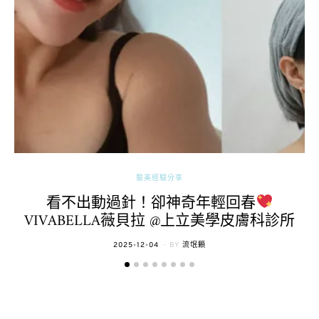
醫美經驗分享
看不出動過針！卻神奇年輕回春
VIVABELLA薇貝拉 @上立美學皮膚科診所
POSTED
2025-12-04
BY
流氓顆
ON