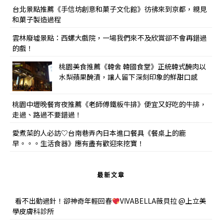
台北景點推薦《手信坊創意和菓子文化館》彷彿來到京都，親見
和菓子製造過程
雲林廢墟景點：西螺大戲院，一場我們來不及欣賞卻不會再錯過
的戲！
桃園美食推薦《韓舍 韓國食堂》正統韓式醃肉以
水梨蘋果醃漬，讓人留下深刻印象的鮮甜口感
桃園中壢晚餐宵夜推薦《老師傅鐵板牛排》便宜又好吃的牛排，
走過、路過不要錯過！
愛煮菜的人必訪♡台南巷弄內日本進口餐具《餐桌上的鹿
早。。。生活食器》應有盡有歡迎來挖寶！
最新文章
看不出動過針！卻神奇年輕回春
VIVABELLA薇貝拉 @上立美
學皮膚科診所