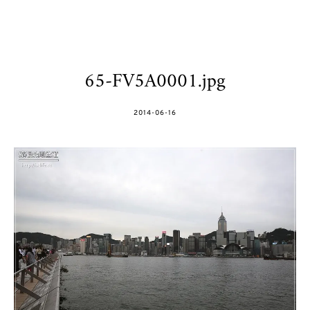
65-FV5A0001.jpg
POSTED
2014-06-16
ON