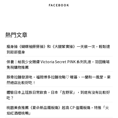
FACEBOOK
熱門文章
瘦身操《蝴蝶袖掰掰操》和《大腿緊實操》一天做一次，輕鬆達
到局部痩身
保養｜給我少女嫩膚 Victoria Secret PINK 系列乳液，羽田機場
免稅購物推薦
豚骨拉麵發源地，福岡博多拉麵攻略♡ 暖暮、一蘭和一風堂，果
然總店比較好吃！
體驗日本上班族日常飲食，日本「吉野家」，到底有沒有比較好
吃？
桃園美食推薦《夏朵新品鐵板燒》超高 CP 值鐵板燒，特推「火
焰紅酒櫻桃鴨」