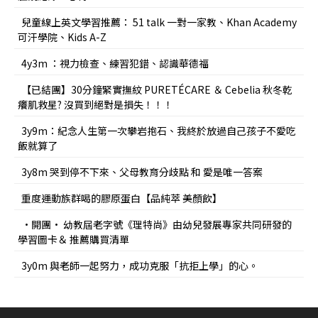
兒童線上英文學習推薦： 51 talk 一對一家教、Khan Academy
可汗學院、Kids A-Z
4y3m ：視力檢查、練習犯錯、認識華德福
【已結團】30分鐘緊實撫紋 PURETÉCARE ＆ Cebelia 秋冬乾
癢肌救星? 沒買到絕對是損失！！！
3y9m：紀念人生第一次攀岩抱石、我終於放過自己孩子不愛吃
飯就算了
3y8m 哭到停不下來、父母教育分歧點 和 愛是唯一答案
重度運動族群喝的膠原蛋白【品純萃 美顏飲】
•開團• 幼教屆老字號《理特尚》由幼兒發展專家共同研發的
學習圖卡＆ 推薦購買清單
3y0m 與老師一起努力，成功克服「抗拒上學」的心。