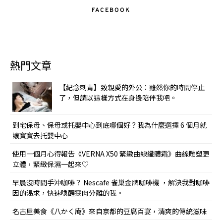
FACEBOOK
熱門文章
【紀念刺青】致親愛的外公：雖然你的時間停止
了，但請以這樣方式在身邊陪伴我吧。
到宅保母、保母或托嬰中心到底哪個好？我為什麼選擇 6 個月就
讓寶寶去托嬰中心
使用一個月心得報告《VERNA X50 緊緻曲線纖體霜》曲線雕塑更
立體，緊緻保濕一起來♡
早晨沒時間手沖咖啡？ Nescafe 雀巢金牌咖啡機 ，解決我對咖啡
因的渴求，快速喚醒靈肉分離的我。
名古屋美食《八かく庵》來自京都的豆腐百宴，清爽的傳統滋味