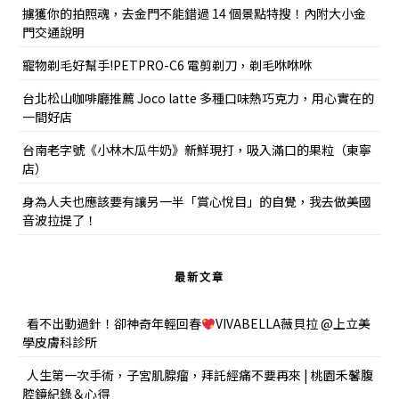
擄獲你的拍照魂，去金門不能錯過 14 個景點特搜！內附大小金
門交通說明
寵物剃毛好幫手!PETPRO-C6 電剪剃刀，剃毛咻咻咻
台北松山咖啡廳推薦 Joco latte 多種口味熱巧克力，用心實在的
一間好店
台南老字號《小林木瓜牛奶》新鮮現打，吸入滿口的果粒（東寧
店）
身為人夫也應該要有讓另一半「賞心悅目」的自覺，我去做美國
音波拉提了！
最新文章
看不出動過針！卻神奇年輕回春
VIVABELLA薇貝拉 @上立美
學皮膚科診所
人生第一次手術，子宮肌腺瘤，拜託經痛不要再來 | 桃園禾馨腹
腔鏡紀錄＆心得