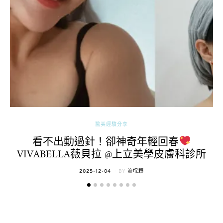
醫美經驗分享
看不出動過針！卻神奇年輕回春
VIVABELLA薇貝拉 @上立美學皮膚科診所
POSTED
2025-12-04
BY
流氓顆
ON