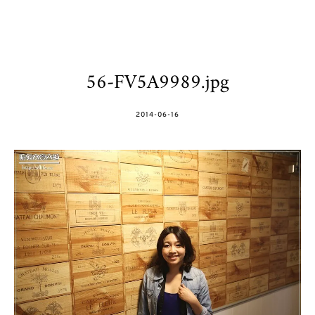
56-FV5A9989.jpg
POSTED
2014-06-16
ON