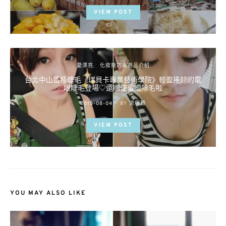
VIEW POST
愛漂亮
化妝技巧＆商品介紹
台北中山區種睫毛《瑞貝卡專業藝術學院》輕盈捲翹的電
眼睫毛登場♡還順便蜜蠟除毛啦
POSTED
2015-08-04
BY
流氓顆
ON
VIEW POST
YOU MAY ALSO LIKE