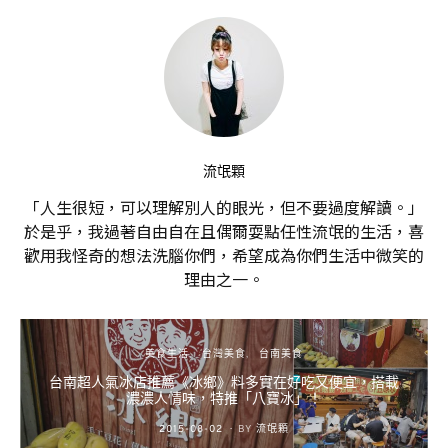
流氓顆
「人生很短，可以理解別人的眼光，但不要過度解讀。」
於是乎，我過著自由自在且偶爾耍點任性流氓的生活，喜
歡用我怪奇的想法洗腦你們，希望成為你們生活中微笑的
理由之一。
美食生活
台灣美食
台南美食
台南超人氣冰店推薦《冰鄉》料多實在好吃又便宜，搭載
濃濃人情味，特推「八寶冰」！
POSTED
2015-08-02
BY
流氓顆
ON