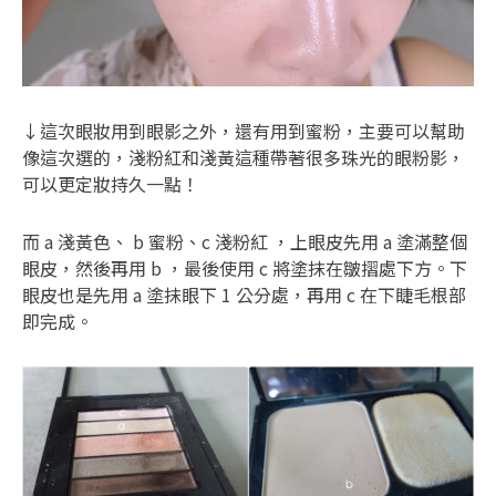
↓這次眼妝用到眼影之外，還有用到蜜粉，主要可以幫助
像這次選的，淺粉紅和淺黃這種帶著很多珠光的眼粉影，
可以更定妝持久一點！
而 a 淺黃色、 b 蜜粉、c 淺粉紅 ，上眼皮先用 a 塗滿整個
眼皮，然後再用 b ，最後使用 c 將塗抹在皺摺處下方。下
眼皮也是先用 a 塗抹眼下 1 公分處，再用 c 在下睫毛根部
即完成。