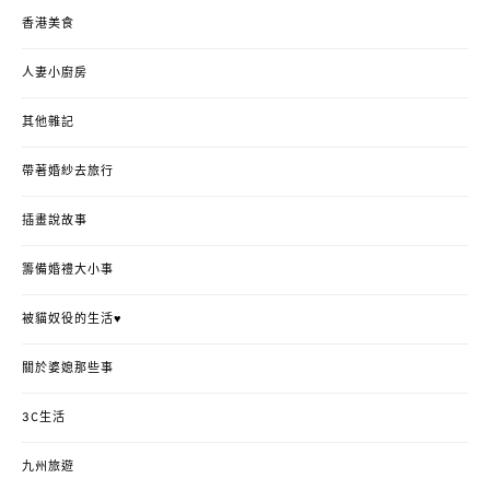
香港美食
人妻小廚房
其他雜記
帶著婚紗去旅行
插畫說故事
籌備婚禮大小事
被貓奴役的生活♥
關於婆媳那些事
3C生活
九州旅遊