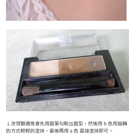
↓流氓顆通常會先用眉筆勾勒出眉型，然後用 b 色用旋轉
的方式輕輕的塗抹，最後再用 a 色 直接塗抹即可。