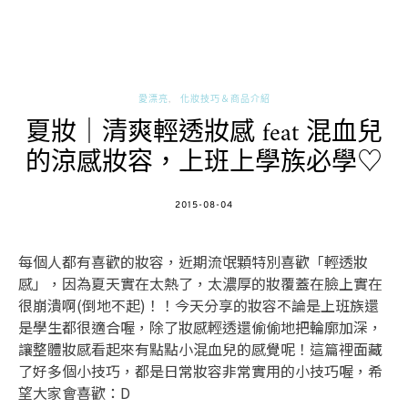
愛漂亮
化妝技巧＆商品介紹
夏妝｜清爽輕透妝感 feat 混血兒
的涼感妝容，上班上學族必學♡
POSTED
2015-08-04
ON
每個人都有喜歡的妝容，近期流氓顆特別喜歡「輕透妝
感」，因為夏天實在太熱了，太濃厚的妝覆蓋在臉上實在
很崩潰啊(倒地不起)！！今天分享的妝容不論是上班族還
是學生都很適合喔，除了妝感輕透還偷偷地把輪廓加深，
讓整體妝感看起來有點點小混血兒的感覺呢！這篇裡面藏
了好多個小技巧，都是日常妝容非常實用的小技巧喔，希
望大家會喜歡：D