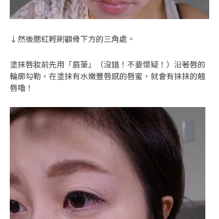
↓然後腮紅輕刷顴骨下方的三角處。
塗抹唇妝前先用「眉筆」（沒錯！不要懷疑！）沿著唇的
輪廓勾勒，在塗抹有水嫩豐唇感的唇蜜，就會有抹抹的翹
唇嚕！