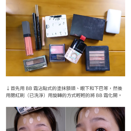
↓首先用 BB 霜沾點式的塗抹額頭、眼下和下巴等，然後
用腮紅刷（已洗淨）用旋轉的方式輕輕的將 BB 霜化開。