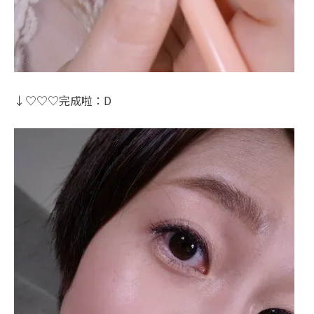
↓♡♡♡完成啦：D