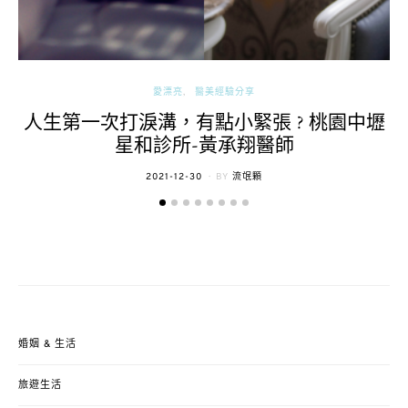
愛漂亮
醫美經驗分享
人生第一次打淚溝，有點小緊張 ? 桃園中壢
星和診所-黃承翔醫師
POSTED
2021-12-30
BY
流氓顆
ON
婚姻 & 生活
旅遊生活