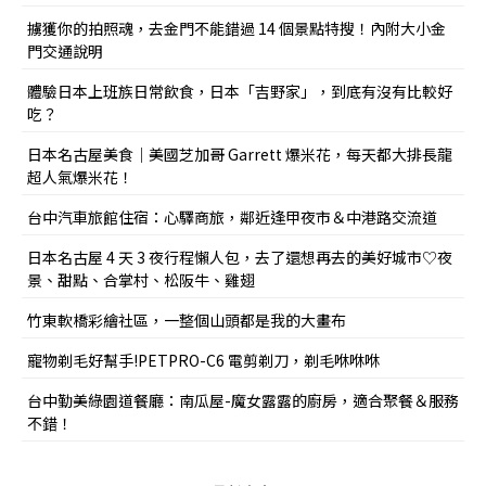
擄獲你的拍照魂，去金門不能錯過 14 個景點特搜！內附大小金
門交通說明
體驗日本上班族日常飲食，日本「吉野家」，到底有沒有比較好
吃？
日本名古屋美食｜美國芝加哥 Garrett 爆米花，每天都大排長龍
超人氣爆米花！
台中汽車旅館住宿：心驛商旅，鄰近逢甲夜市＆中港路交流道
日本名古屋 4 天 3 夜行程懶人包，去了還想再去的美好城市♡夜
景、甜點、合掌村、松阪牛、雞翅
竹東軟橋彩繪社區，一整個山頭都是我的大畫布
寵物剃毛好幫手!PETPRO-C6 電剪剃刀，剃毛咻咻咻
台中勤美綠園道餐廳：南瓜屋-魔女露露的廚房，適合聚餐＆服務
不錯！