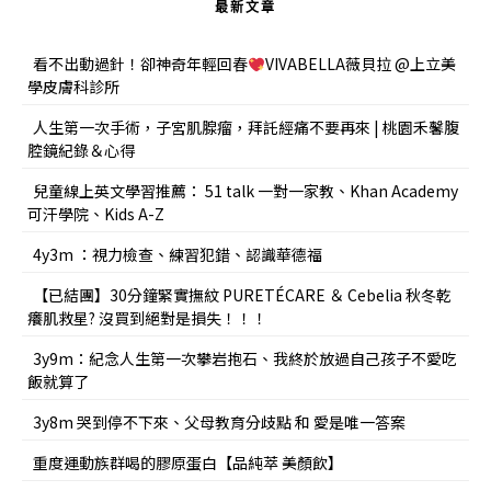
最新文章
看不出動過針！卻神奇年輕回春
VIVABELLA薇貝拉 @上立美
學皮膚科診所
人生第一次手術，子宮肌腺瘤，拜託經痛不要再來 | 桃園禾馨腹
腔鏡紀錄＆心得
兒童線上英文學習推薦： 51 talk 一對一家教、Khan Academy
可汗學院、Kids A-Z
4y3m ：視力檢查、練習犯錯、認識華德福
【已結團】30分鐘緊實撫紋 PURETÉCARE ＆ Cebelia 秋冬乾
癢肌救星? 沒買到絕對是損失！！！
3y9m：紀念人生第一次攀岩抱石、我終於放過自己孩子不愛吃
飯就算了
3y8m 哭到停不下來、父母教育分歧點 和 愛是唯一答案
重度運動族群喝的膠原蛋白【品純萃 美顏飲】