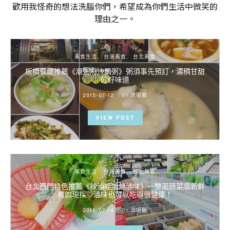
歡用我怪奇的想法洗腦你們，希望成為你們生活中微笑的
理由之一。
美食生活
台灣美食
台北美食
板橋餐廳推薦《潮粥府沙鍋粥》粥須事先預訂，濃稠甘甜
的好味道
POSTED
2015-07-12
BY
流氓顆
ON
VIEW POST
美食生活
台灣美食
台北美食
台北西門特色推薦《辣滷哇加熱滷味》一整面蔬菜牆新鮮
有如現採♡滷味也可以吃得很健康！
POSTED
2015-07-14
BY
流氓顆
ON