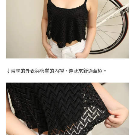
↓蕾絲的外表與棉質的內裡，穿起來舒適至極。