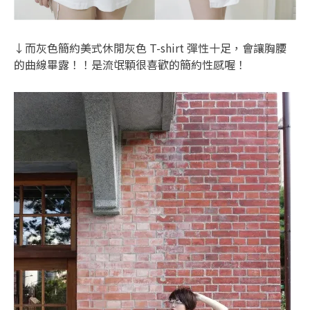
↓而灰色簡約美式休閒灰色 T-shirt 彈性十足，會讓胸腰
的曲線畢露！！是流氓顆很喜歡的簡約性感喔！