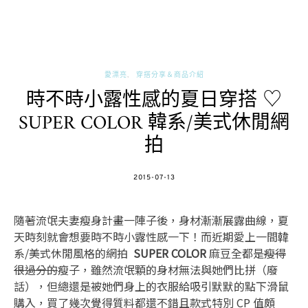
愛漂亮
穿搭分享＆商品介紹
時不時小露性感的夏日穿搭 ♡
SUPER COLOR 韓系/美式休閒網
拍
POSTED
2015-07-13
ON
隨著流氓夫妻瘦身計畫一陣子後，身材漸漸展露曲線，夏
天時刻就會想要時不時小露性感一下！而近期愛上一間韓
系/美式休閒風格的網拍
SUPER COLOR
麻豆全都是
瘦得
很過分的
瘦子，雖然流氓顆的身材無法與她們比拼（廢
話），但總還是被她們身上的衣服給吸引默默的點下滑鼠
購入，買了幾次覺得質料都還不錯且款式特別 CP 值頗