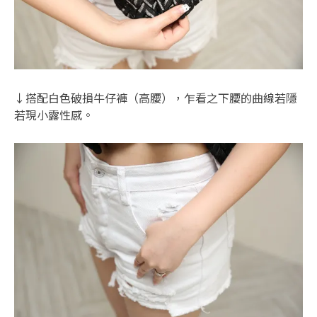
↓搭配白色破損牛仔褲（高腰），乍看之下腰的曲線若隱
若現小露性感。