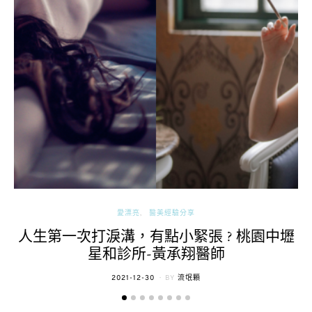
愛漂亮
醫美經驗分享
人生第一次打淚溝，有點小緊張 ? 桃園中壢
星和診所-黃承翔醫師
POSTED
2021-12-30
BY
流氓顆
ON