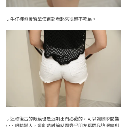
↓牛仔褲包覆臀型使臀部看起來很翹不乾扁。
↓這款復古的眼鏡也是近期出門必戴的，可以讓臉瞬間變
小、眼睛變大，還創造討論話題幾乎朋友都問我這眼鏡哪