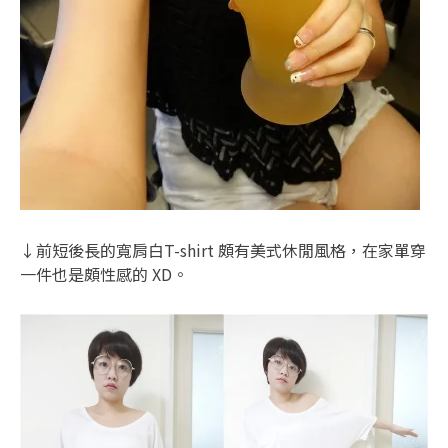
↓前短後長的寬肩白T-shirt 頗有美式休閒風格，在家單穿
一件也是頗性感的 XD。