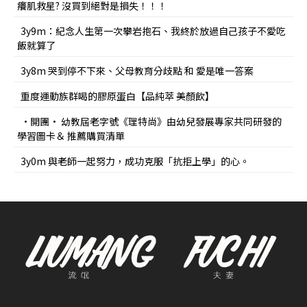
癢肌救星? 沒買到絕對是損失！！！
3y9m：紀念人生第一次攀岩抱石、我終於放過自己孩子不愛吃
飯就算了
3y8m 哭到停不下來、父母教育分歧點 和 愛是唯一答案
重度運動族群喝的膠原蛋白【品純萃 美顏飲】
•開團• 幼教屆老字號《理特尚》由幼兒發展專家共同研發的
學習圖卡＆ 推薦購買清單
3y0m 與老師一起努力，成功克服「抗拒上學」的心。