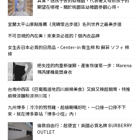
其實，送孩子去的幼稚園，代表著父母對孩子的
期望在哪裡 – 關於桃園區幼稚園參觀心得。
宜蘭太平山景點推薦《見晴懷古步道》名列世界之最美步道
不可忽視的內在美！來東京必逛的 7 個內衣品牌
女生去日本必買的日用品，Center-in 衛生棉 和 蘇菲 ソフィ 棉
條
把失控的肉重新復歸，產後恢復第一步：Marena
瑪芮娜機能塑身衣
台南中西區《巴蜀風道地四川麻辣美食》又麻又辣超開胃，特推
麻辣涼麵和涼拌川耳！
九州博多｜冷冷的努努雞，超級唰嘴好吃，一口接一口停不下
來，就在博多車站「博多小徑」內！
倫敦自由行：超便宜！英國必買名牌 BURBERRY
OUTLET