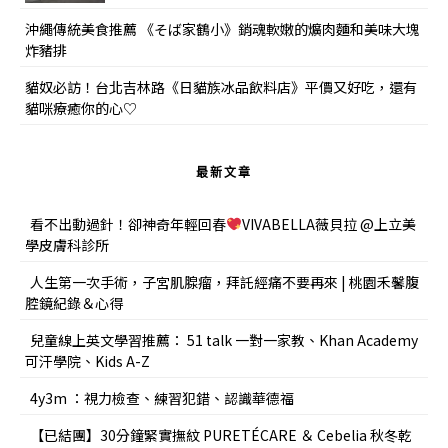
沖繩傳統美食推薦 《そば家鶴小》銷魂軟嫩的爌肉麵和美味大塊
炸豬排
貓奴必訪！台北吉林路《日貓族冰品飲料店》平價又好吃，還有
貓咪療癒你的心♡
最新文章
看不出動過針！卻神奇年輕回春
VIVABELLA薇貝拉 @上立美
學皮膚科診所
人生第一次手術，子宮肌腺瘤，拜託經痛不要再來 | 桃園禾馨腹
腔鏡紀錄＆心得
兒童線上英文學習推薦： 51 talk 一對一家教、Khan Academy
可汗學院、Kids A-Z
4y3m ：視力檢查、練習犯錯、認識華德福
【已結團】30分鐘緊實撫紋 PURETÉCARE ＆ Cebelia 秋冬乾