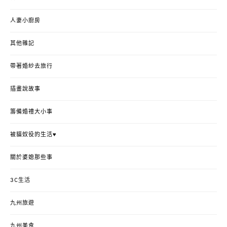
人妻小廚房
其他雜記
帶著婚紗去旅行
插畫說故事
籌備婚禮大小事
被貓奴役的生活♥
關於婆媳那些事
3C生活
九州旅遊
九州美食