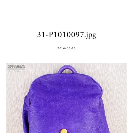
31-P1010097.jpg
POSTED
2014-06-13
ON