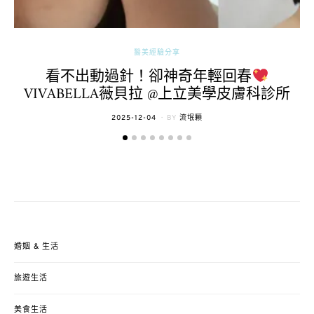
醫美經驗分享
看不出動過針！卻神奇年輕回春
VIVABELLA薇貝拉 @上立美學皮膚科診所
POSTED
2025-12-04
BY
流氓顆
ON
婚姻 & 生活
旅遊生活
美食生活