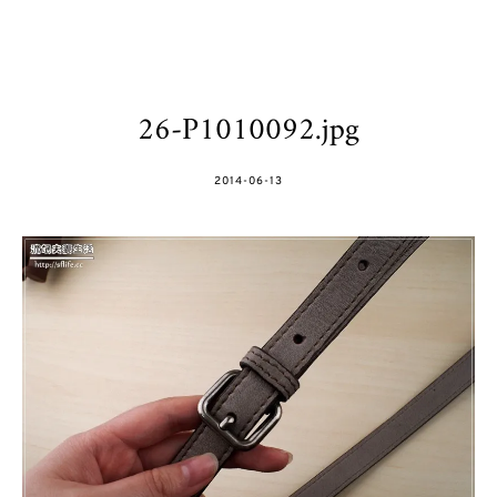
26-P1010092.jpg
POSTED
2014-06-13
ON