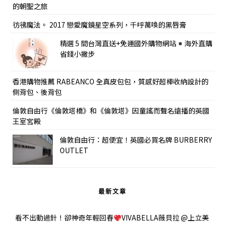
的朝聖之旅
彷彿魔法。 2017 戀愛魔鏡星空系列，千呼萬喚的黑唇膏
精選 5 間台灣直送+免運國外購物網站
海外直購
省錢小撇步
香港購物推薦 RABEANCO 全真皮包包，質感好超棒收納設計的
側背包、後背包
倫敦自由行《倫敦塔橋》和《倫敦塔》因童謠而聲名遠播的英國
王室宮殿
倫敦自由行：超便宜！英國必買名牌 BURBERRY
OUTLET
最新文章
看不出動過針！卻神奇年輕回春
VIVABELLA薇貝拉 @上立美