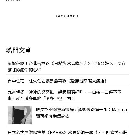
FACEBOOK
熱門文章
貓奴必訪！台北吉林路《日貓族冰品飲料店》平價又好吃，還有
貓咪療癒你的心♡
台中住宿｜住來住去還是最喜歡《愛麗絲國際大飯店》
九州博多｜冷冷的努努雞，超級唰嘴好吃，一口接一口停不下
來，就在博多車站「博多小徑」內！
把失控的肉重新復歸，產後恢復第一步：Marena
瑪芮娜機能塑身衣
日本名古屋甜點推薦《HARBS》水果奶油千層派，不吃會捶心肝