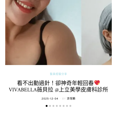
醫美經驗分享
看不出動過針！卻神奇年輕回春
VIVABELLA薇貝拉 @上立美學皮膚科診所
POSTED
2025-12-04
BY
流氓顆
ON