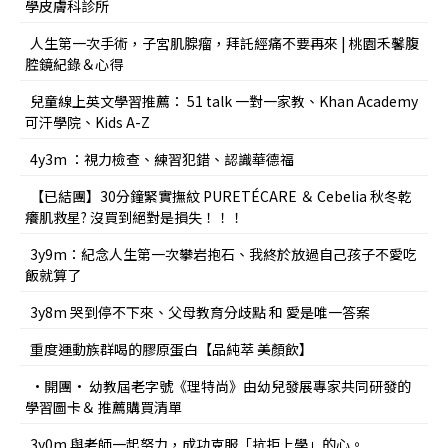
學皮膚科診所
人生第一次手術，子宮肌腺瘤，拜託經痛不要再來 | 桃園禾馨腹
腔鏡紀錄＆心得
兒童線上英文學習推薦： 51 talk 一對一家教、Khan Academy
可汗學院、Kids A-Z
4y3m ：視力檢查、練習犯錯、認識華德福
【已結團】30分鐘緊實撫紋 PURETÉCARE ＆ Cebelia 秋冬乾
癢肌救星? 沒買到絕對是損失！！！
3y9m：紀念人生第一次攀岩抱石、我終於放過自己孩子不愛吃
飯就算了
3y8m 哭到停不下來、父母教育分歧點 和 愛是唯一答案
重度運動族群喝的膠原蛋白【品純萃 美顏飲】
•開團• 幼教屆老字號《理特尚》由幼兒發展專家共同研發的
學習圖卡＆ 推薦購買清單
3y0m 與老師一起努力，成功克服「抗拒上學」的心。