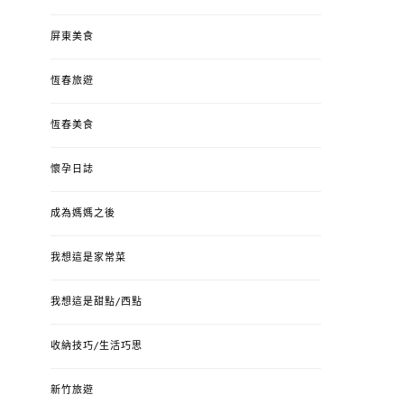
屏東美食
恆春旅遊
恆春美食
懷孕日誌
成為媽媽之後
我想這是家常菜
我想這是甜點/西點
收納技巧/生活巧思
新竹旅遊