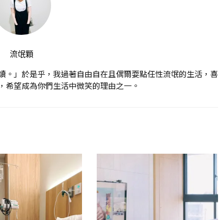
流氓顆
讀。」於是乎，我過著自由自在且偶爾耍點任性流氓的生活，喜
，希望成為你們生活中微笑的理由之一。