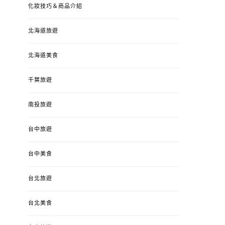
化妝技巧＆商品介紹
北海道旅遊
北海道美食
千葉旅遊
南投旅遊
婚姻 & 生活
成為媽媽之後
婚姻 & 生活
成
台中旅遊
4y3m ：視力檢查、練習犯
【已結團】30
錯、認識華德福
PURETÉCARE ＆ 
冬乾癢肌救星?
台中美食
POSTED
2023-04-12
BY
流氓顆
是損失！
ON
台北旅遊
POSTED
2022-12-05
B
ON
台北美食