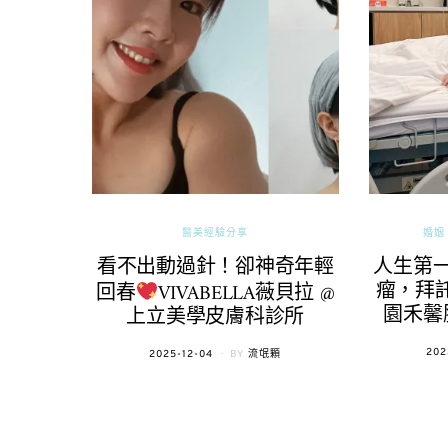
醫美經驗分享
婚姻 
看不出動過針！卻神奇年輕
人生第
瘤，拜託
回春
VIVABELLA薇貝拉 @
園禾馨
上立美學皮膚科診所
POS
202
POSTED
2025-12-04
BY
流氓顆
ON
ON