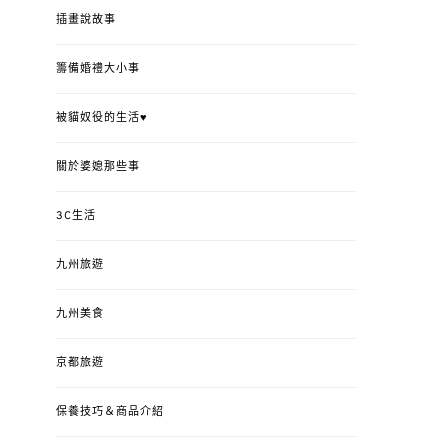
插畫說故事
籌備婚禮大小事
被貓奴役的生活♥
關於婆媳那些事
3C生活
九州旅遊
九州美食
京都旅遊
保養技巧＆商品介紹