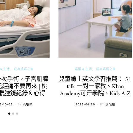
& 生活
成為媽媽之後
婚姻 & 生活
成為媽媽之後
一次手術，子宮肌腺
兒童線上英文學習推薦： 51
經痛不要再來 | 桃
talk 一對一家教、Khan
腹腔鏡紀錄＆心得
Academy可汗學院、Kids A-Z
TED
POSTED
3-10-05
BY
流氓顆
2023-06-20
BY
流氓顆
ON