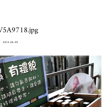
V5A9718.jpg
POSTED
2014-06-05
ON