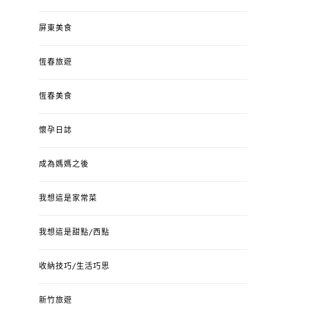
屏東美食
恆春旅遊
恆春美食
懷孕日誌
成為媽媽之後
我想這是家常菜
我想這是甜點/西點
收納技巧/生活巧思
新竹旅遊