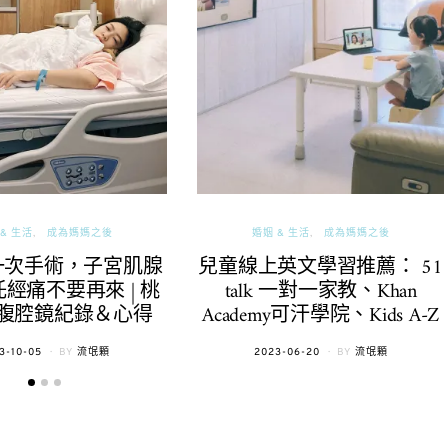
& 生活
成為媽媽之後
婚姻 & 生活
成為媽媽之後
一次手術，子宮肌腺
兒童線上英文學習推薦： 51
經痛不要再來 | 桃
talk 一對一家教、Khan
腹腔鏡紀錄＆心得
Academy可汗學院、Kids A-Z
TED
POSTED
3-10-05
BY
流氓顆
2023-06-20
BY
流氓顆
ON