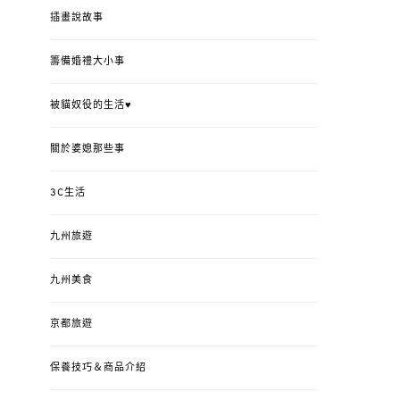
插畫說故事
籌備婚禮大小事
被貓奴役的生活♥
關於婆媳那些事
3C生活
九州旅遊
九州美食
京都旅遊
保養技巧＆商品介紹