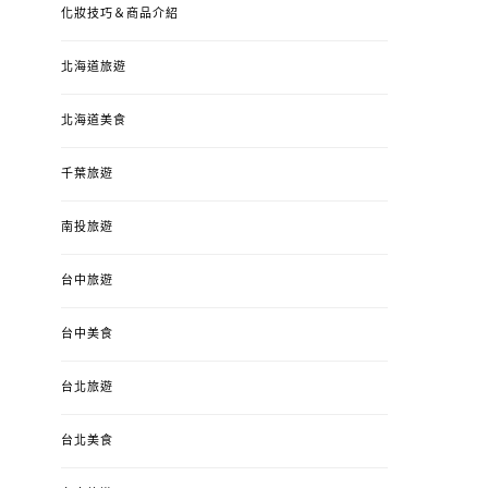
化妝技巧＆商品介紹
北海道旅遊
北海道美食
千葉旅遊
南投旅遊
婚姻 & 生活
成為媽媽之後
婚姻 & 生活
成
台中旅遊
4y3m ：視力檢查、練習犯
【已結團】30
錯、認識華德福
PURETÉCARE ＆ 
冬乾癢肌救星?
台中美食
POSTED
2023-04-12
BY
流氓顆
是損失！
ON
台北旅遊
POSTED
2022-12-05
B
ON
台北美食