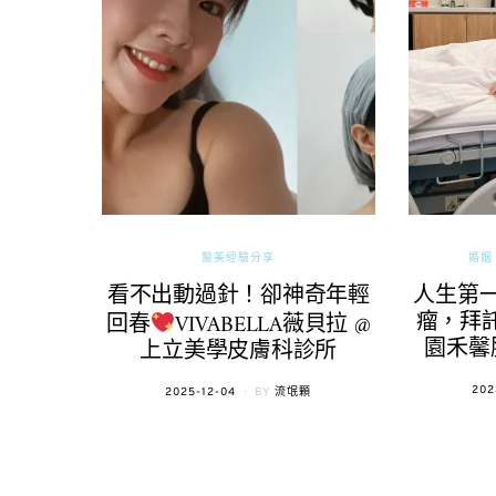
醫美經驗分享
婚姻 
看不出動過針！卻神奇年輕
人生第
瘤，拜託
回春
VIVABELLA薇貝拉 @
園禾馨
上立美學皮膚科診所
POS
202
POSTED
2025-12-04
BY
流氓顆
ON
ON