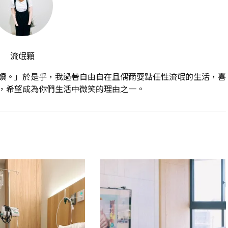
流氓顆
讀。」於是乎，我過著自由自在且偶爾耍點任性流氓的生活，喜
，希望成為你們生活中微笑的理由之一。