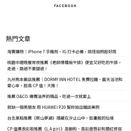
FACEBOOK
熱門文章
淘寶購物｜iPhone 7 手機殼，IG 打卡必備，搞怪拍照超好用
桃園中壢晚餐宵夜推薦《老師傅鐵板牛排》便宜又好吃的牛排，
走過、路過不要錯過！
九州熊本飯店推薦｜DORMY INN HOTEL 免費拉麵、露天浴池和
愛心傘，超高 CP 值！大推！
推薦 O&CO. 橄欖油界的精品，吃過一次就愛上
就缺一個男朋友 用 HUAWEI P20 幫妳拍出雜誌美照
台北景點推薦《新山夢湖》隱藏在汐止山中，如畫般的仙境
CP 值爆表彩妝推薦《L.A girl.》高飽和、高彩度唇彩和腮紅修容