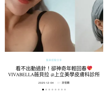
醫美經驗分享
看不出動過針！卻神奇年輕回春
VIVABELLA薇貝拉 @上立美學皮膚科診所
POSTED
2025-12-04
BY
流氓顆
ON