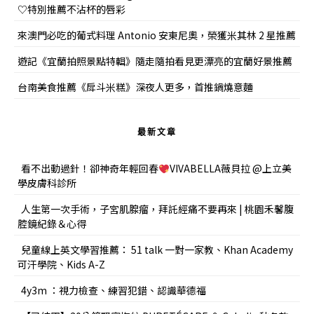
♡特別推薦不沾杯的唇彩
來澳門必吃的葡式料理 Antonio 安東尼奧，榮獲米其林 2 星推薦
遊記《宜蘭拍照景點特輯》隨走隨拍看見更漂亮的宜蘭好景推薦
台南美食推薦《戽斗米糕》深夜人更多，首推鍋燒意麵
最新文章
看不出動過針！卻神奇年輕回春
VIVABELLA薇貝拉 @上立美
學皮膚科診所
人生第一次手術，子宮肌腺瘤，拜託經痛不要再來 | 桃園禾馨腹
腔鏡紀錄＆心得
兒童線上英文學習推薦： 51 talk 一對一家教、Khan Academy
可汗學院、Kids A-Z
4y3m ：視力檢查、練習犯錯、認識華德福