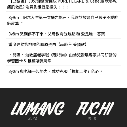
【已結團】30分鐘緊實撫紋 PURETÉCARE ＆ Cebelia 秋冬乾
癢肌救星? 沒買到絕對是損失！！！
3y9m：紀念人生第一次攀岩抱石、我終於放過自己孩子不愛吃
飯就算了
3y8m 哭到停不下來、父母教育分歧點 和 愛是唯一答案
重度運動族群喝的膠原蛋白【品純萃 美顏飲】
•開團• 幼教屆老字號《理特尚》由幼兒發展專家共同研發的
學習圖卡＆ 推薦購買清單
3y0m 與老師一起努力，成功克服「抗拒上學」的心。