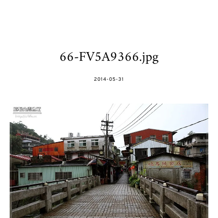
66-FV5A9366.jpg
POSTED
2014-05-31
ON