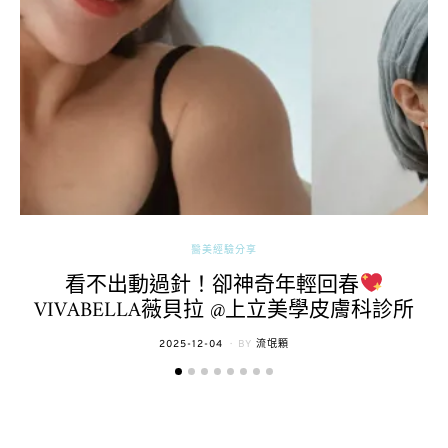
醫美經驗分享
看不出動過針！卻神奇年輕回春
VIVABELLA薇貝拉 @上立美學皮膚科診所
POSTED
2025-12-04
BY
流氓顆
ON