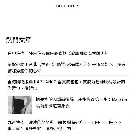
FACEBOOK
熱門文章
台中住宿｜住來住去還是最喜歡《愛麗絲國際大飯店》
貓奴必訪！台北吉林路《日貓族冰品飲料店》平價又好吃，還有
貓咪療癒你的心♡
香港購物推薦 RABEANCO 全真皮包包，質感好超棒收納設計的
側背包、後背包
把失控的肉重新復歸，產後恢復第一步：Marena
瑪芮娜機能塑身衣
九州博多｜冷冷的努努雞，超級唰嘴好吃，一口接一口停不下
來，就在博多車站「博多小徑」內！