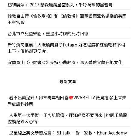
彷彿魔法。 2017 戀愛魔鏡星空系列，千呼萬喚的黑唇膏
倫敦自由行《倫敦塔橋》和《倫敦塔》因童謠而聲名遠播的英國
王室宮殿
台北市立兒童樂園，重溫小時候的兒時回憶
新竹燒肉推薦！大阪燒肉雙子Futago 好吃程度和紅酒乾杯不相
上下，價格卻更便宜！
宜蘭員山《小間書菜》支持小農經濟，深入體驗宜蘭在地文化
最新文章
看不出動過針！卻神奇年輕回春
VIVABELLA薇貝拉 @上立美
學皮膚科診所
人生第一次手術，子宮肌腺瘤，拜託經痛不要再來 | 桃園禾馨腹
腔鏡紀錄＆心得
兒童線上英文學習推薦： 51 talk 一對一家教、Khan Academy