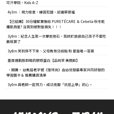
可汗學院、Kids A-Z
4y3m ：視力檢查、練習犯錯、認識華德福
【已結團】30分鐘緊實撫紋 PURETÉCARE ＆ Cebelia 秋冬乾
癢肌救星? 沒買到絕對是損失！！！
3y9m：紀念人生第一次攀岩抱石、我終於放過自己孩子不愛吃
飯就算了
3y8m 哭到停不下來、父母教育分歧點 和 愛是唯一答案
重度運動族群喝的膠原蛋白【品純萃 美顏飲】
•開團• 幼教屆老字號《理特尚》由幼兒發展專家共同研發的
學習圖卡＆ 推薦購買清單
3y0m 與老師一起努力，成功克服「抗拒上學」的心。