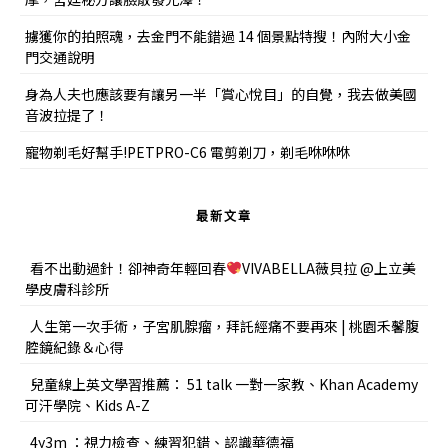
擄獲你的拍照魂，去金門不能錯過 14 個景點特搜！內附大小金
門交通說明
身為人夫也應該要有讓另一半「賞心悅目」的自覺，我去做美國
音波拉提了！
寵物剃毛好幫手!PETPRO-C6 電剪剃刀，剃毛咻咻咻
最新文章
看不出動過針！卻神奇年輕回春
VIVABELLA薇貝拉 @上立美
學皮膚科診所
人生第一次手術，子宮肌腺瘤，拜託經痛不要再來 | 桃園禾馨腹
腔鏡紀錄＆心得
兒童線上英文學習推薦： 51 talk 一對一家教、Khan Academy
可汗學院、Kids A-Z
4y3m ：視力檢查、練習犯錯、認識華德福