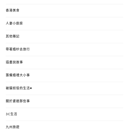
香港美食
人妻小廚房
其他雜記
帶著婚紗去旅行
插畫說故事
籌備婚禮大小事
被貓奴役的生活♥
關於婆媳那些事
3C生活
九州旅遊