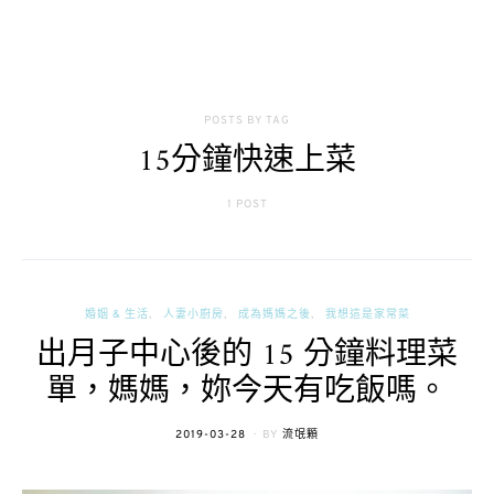
POSTS BY TAG
15分鐘快速上菜
1 POST
婚姻 & 生活
人妻小廚房
成為媽媽之後
我想這是家常菜
出月子中心後的 15 分鐘料理菜
單，媽媽，妳今天有吃飯嗎。
POSTED
2019-03-28
BY
流氓顆
ON