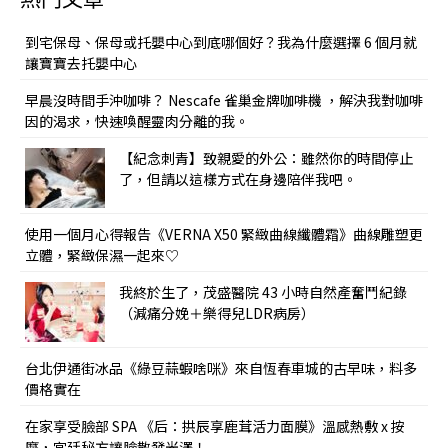
熱門文章
到宅保母、保母或托嬰中心到底哪個好？我為什麼選擇 6 個月就
讓寶寶去托嬰中心
早晨沒時間手沖咖啡？ Nescafe 雀巢金牌咖啡機 ，解決我對咖啡
因的渴求，快速喚醒靈肉分離的我。
【紀念刺青】致親愛的外公：雖然你的時間停止
了，但請以這樣方式在身邊陪伴我吧。
使用一個月心得報告《VERNA X50 緊緻曲線纖體霜》曲線雕塑更
立體，緊緻保濕一起來♡
我終於生了，茂盛醫院 43 小時自然產奮鬥紀錄
（減痛分娩＋樂得兒LDR病房）
台北伊通街冰品《綠豆蒜蝦啥咪》來自恆春車城的古早味，料多
價格實在
在家享受臉部 SPA 《后：拱辰享鹿茸活力面膜》溫感熱敷 x 按
摩，宮廷秘方讓臉散發光澤！