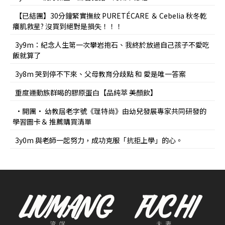
【已結團】30分鐘緊實撫紋 PURETÉCARE ＆ Cebelia 秋冬乾
癢肌救星? 沒買到絕對是損失！！！
3y9m：紀念人生第一次攀岩抱石、我終於放過自己孩子不愛吃
飯就算了
3y8m 哭到停不下來、父母教育分歧點 和 愛是唯一答案
重度運動族群喝的膠原蛋白【品純萃 美顏飲】
•開團• 幼教屆老字號《理特尚》由幼兒發展專家共同研發的
學習圖卡＆ 推薦購買清單
3y0m 與老師一起努力，成功克服「抗拒上學」的心。