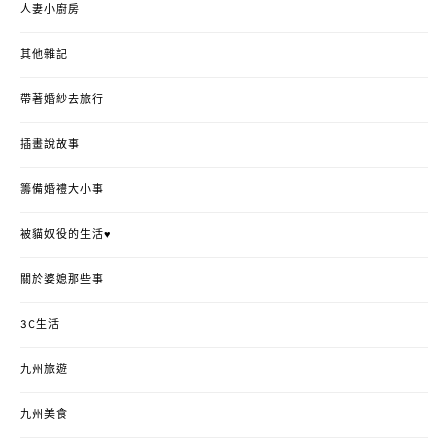
人妻小廚房
其他雜記
帶著婚紗去旅行
插畫說故事
籌備婚禮大小事
被貓奴役的生活♥
關於婆媳那些事
3C生活
九州旅遊
九州美食