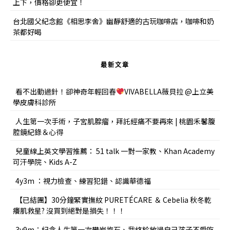
上下，價格卻更便宜！
台北國父紀念館《相思李舍》幽靜舒適的古玩咖啡店，咖啡和奶
茶都好喝
最新文章
看不出動過針！卻神奇年輕回春
VIVABELLA薇貝拉 @上立美
學皮膚科診所
人生第一次手術，子宮肌腺瘤，拜託經痛不要再來 | 桃園禾馨腹
腔鏡紀錄＆心得
兒童線上英文學習推薦： 51 talk 一對一家教、Khan Academy
可汗學院、Kids A-Z
4y3m ：視力檢查、練習犯錯、認識華德福
【已結團】30分鐘緊實撫紋 PURETÉCARE ＆ Cebelia 秋冬乾
癢肌救星? 沒買到絕對是損失！！！
3y9m：紀念人生第一次攀岩抱石、我終於放過自己孩子不愛吃