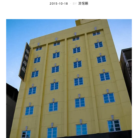
POSTED
2015-10-18
BY
流氓顆
ON