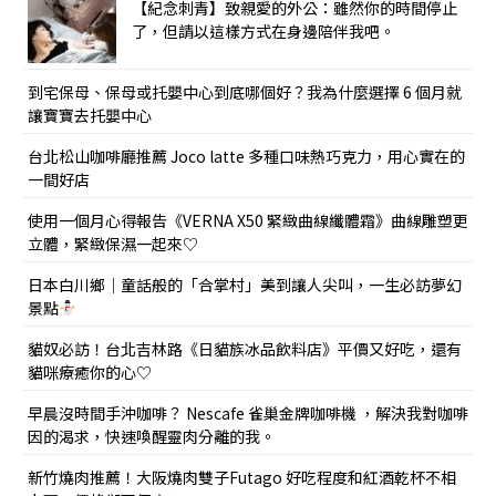
【紀念刺青】致親愛的外公：雖然你的時間停止
了，但請以這樣方式在身邊陪伴我吧。
到宅保母、保母或托嬰中心到底哪個好？我為什麼選擇 6 個月就
讓寶寶去托嬰中心
台北松山咖啡廳推薦 Joco latte 多種口味熱巧克力，用心實在的
一間好店
使用一個月心得報告《VERNA X50 緊緻曲線纖體霜》曲線雕塑更
立體，緊緻保濕一起來♡
日本白川鄉｜童話般的「合掌村」美到讓人尖叫，一生必訪夢幻
景點
貓奴必訪！台北吉林路《日貓族冰品飲料店》平價又好吃，還有
貓咪療癒你的心♡
早晨沒時間手沖咖啡？ Nescafe 雀巢金牌咖啡機 ，解決我對咖啡
因的渴求，快速喚醒靈肉分離的我。
新竹燒肉推薦！大阪燒肉雙子Futago 好吃程度和紅酒乾杯不相