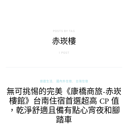
POSTS BY TAG
赤崁樓
1 POST
旅遊生活
國內外住宿
台灣住宿
無可挑惕的完美《康橋商旅-赤崁
樓館》台南住宿首選超高 CP 值
，乾淨舒適且備有點心宵夜和腳
踏車