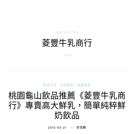
POSTS BY TAG
菱豐牛乳商行
1 POST
美食生活
台灣美食
桃園美食
桃園龜山飲品推薦《菱豐牛乳商
行》專賣高大鮮乳，簡單純粹鮮
奶飲品
POSTED
2016-03-21
BY
流氓顆
ON