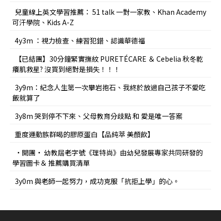
兒童線上英文學習推薦： 51 talk 一對一家教、Khan Academy
可汗學院、Kids A-Z
4y3m ：視力檢查、練習犯錯、認識華德福
【已結團】30分鐘緊實撫紋 PURETÉCARE ＆ Cebelia 秋冬乾
癢肌救星? 沒買到絕對是損失！！！
3y9m：紀念人生第一次攀岩抱石、我終於放過自己孩子不愛吃
飯就算了
3y8m 哭到停不下來、父母教育分歧點 和 愛是唯一答案
重度運動族群喝的膠原蛋白【品純萃 美顏飲】
•開團• 幼教屆老字號《理特尚》由幼兒發展專家共同研發的
學習圖卡＆ 推薦購買清單
3y0m 與老師一起努力，成功克服「抗拒上學」的心。