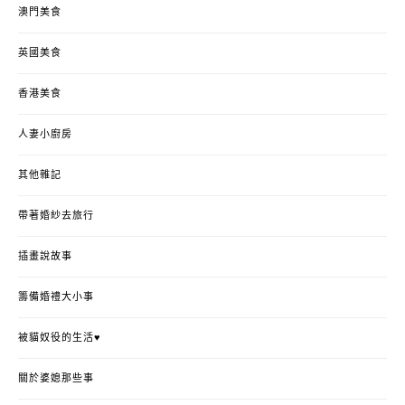
澳門美食
英國美食
香港美食
人妻小廚房
其他雜記
帶著婚紗去旅行
插畫說故事
籌備婚禮大小事
被貓奴役的生活♥
關於婆媳那些事