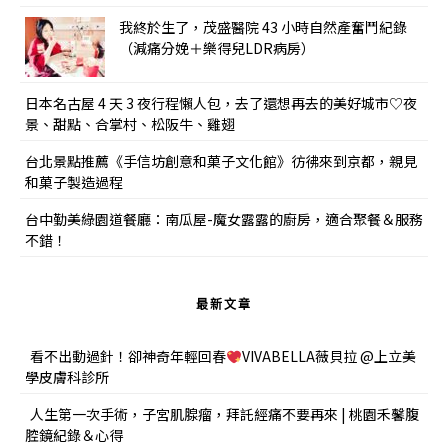
我終於生了，茂盛醫院 43 小時自然產奮鬥紀錄
（減痛分娩＋樂得兒LDR病房）
日本名古屋 4 天 3 夜行程懶人包，去了還想再去的美好城市♡夜
景、甜點、合掌村、松阪牛、雞翅
台北景點推薦《手信坊創意和菓子文化館》彷彿來到京都，親見
和菓子製造過程
台中勤美綠園道餐廳：南瓜屋-魔女露露的廚房，適合聚餐＆服務
不錯！
最新文章
看不出動過針！卻神奇年輕回春
VIVABELLA薇貝拉 @上立美
學皮膚科診所
人生第一次手術，子宮肌腺瘤，拜託經痛不要再來 | 桃園禾馨腹
腔鏡紀錄＆心得