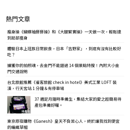
熱門文章
瘦身操《蝴蝶袖掰掰操》和《大腿緊實操》一天做一次，輕鬆達
到局部痩身
體驗日本上班族日常飲食，日本「吉野家」，到底有沒有比較好
吃？
擄獲你的拍照魂，去金門不能錯過 14 個景點特搜！內附大小金
門交通說明
台北旅館推薦《雀客旅館 check in hotel》美式工業 LOFT 裝
潢，行天宮站 1 分鐘＆有停車場
37 週足月隨時準備生，集結大家的愛之超簡易待
產包準備好囉。
東京原宿購物《Ganesh》皇天不負苦心人，終於讓我找到便宜
的編織草帽