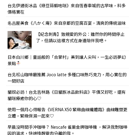
台北伊通街冰品《綠豆蒜蝦啥咪》來自恆春車城的古早味，料多
價格實在
名古屋美食《八かく庵》來自京都的豆腐百宴，清爽的傳統滋味
【紀念刺青】致親愛的外公：雖然你的時間停止
了，但請以這樣方式在身邊陪伴我吧。
日本白川鄉｜童話般的「合掌村」美到讓人尖叫，一生必訪夢幻
景點
台北松山咖啡廳推薦 Joco latte 多種口味熱巧克力，用心實在的
一間好店
貓奴必訪！台北吉林路《日貓族冰品飲料店》平價又好吃，還有
貓咪療癒你的心♡
使用一個月心得報告《VERNA X50 緊緻曲線纖體霜》曲線雕塑更
立體，緊緻保濕一起來♡
早晨沒時間手沖咖啡？ Nescafe 雀巢金牌咖啡機 ，解決我對咖啡
因的渴求，快速喚醒靈肉分離的我。