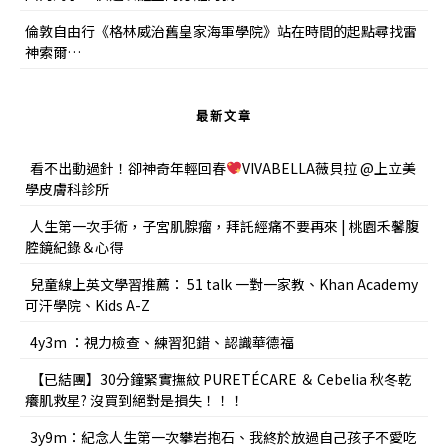
倫敦自由行《格林威治舊皇家海軍學院》站在時間的起點尋找雷
神索爾…
最新文章
看不出動過針！卻神奇年輕回春
VIVABELLA薇貝拉 @上立美
學皮膚科診所
人生第一次手術，子宮肌腺瘤，拜託經痛不要再來 | 桃園禾馨腹
腔鏡紀錄＆心得
兒童線上英文學習推薦： 51 talk 一對一家教、Khan Academy
可汗學院、Kids A-Z
4y3m ：視力檢查、練習犯錯、認識華德福
【已結團】30分鐘緊實撫紋 PURETÉCARE ＆ Cebelia 秋冬乾
癢肌救星? 沒買到絕對是損失！！！
3y9m：紀念人生第一次攀岩抱石、我終於放過自己孩子不愛吃