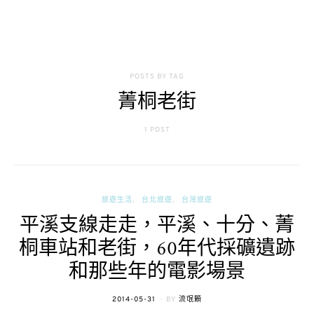
POSTS BY TAG
菁桐老街
1 POST
旅遊生活
台北旅遊
台灣旅遊
平溪支線走走，平溪、十分、菁
桐車站和老街，60年代採礦遺跡
和那些年的電影場景
POSTED
2014-05-31
BY
流氓顆
ON