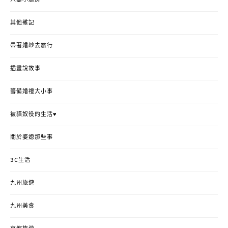
其他雜記
帶著婚紗去旅行
插畫說故事
籌備婚禮大小事
被貓奴役的生活♥
關於婆媳那些事
3C生活
九州旅遊
九州美食