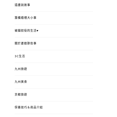
插畫說故事
籌備婚禮大小事
被貓奴役的生活♥
關於婆媳那些事
3C生活
九州旅遊
九州美食
京都旅遊
保養技巧＆商品介紹