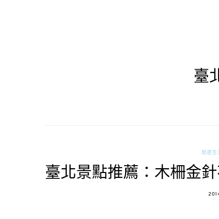
臺
旅遊生
臺北景點推薦：木柵金針
POS
201
ON