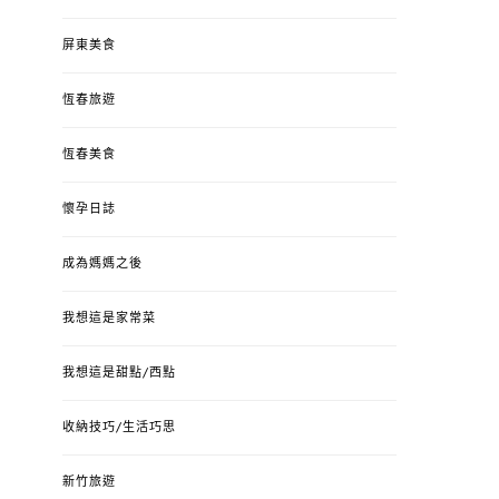
屏東美食
恆春旅遊
恆春美食
懷孕日誌
成為媽媽之後
我想這是家常菜
我想這是甜點/西點
收納技巧/生活巧思
新竹旅遊