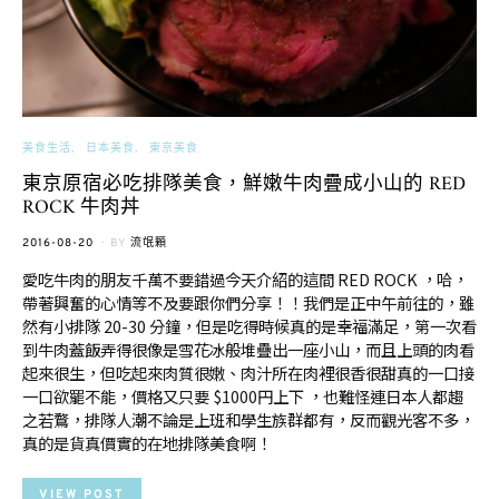
美食生活
日本美食
東京美食
東京原宿必吃排隊美食，鮮嫩牛肉疊成小山的 RED
ROCK 牛肉丼
POSTED
2016-08-20
BY
流氓顆
ON
愛吃牛肉的朋友千萬不要錯過今天介紹的這間 RED ROCK ，哈，
帶著興奮的心情等不及要跟你們分享！！我們是正中午前往的，雖
然有小排隊 20-30 分鐘，但是吃得時候真的是幸福滿足，第一次看
到牛肉蓋飯弄得很像是雪花冰般堆疊出一座小山，而且上頭的肉看
起來很生，但吃起來肉質很嫩、肉汁所在肉裡很香很甜真的一口接
一口欲罷不能，價格又只要 $1000円上下 ，也難怪連日本人都趨
之若鶩，排隊人潮不論是上班和學生族群都有，反而觀光客不多，
真的是貨真價實的在地排隊美食啊！
VIEW POST