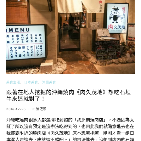
美食生活
日本美食
沖繩美食
跟著在地人挖掘的沖繩燒肉《肉久茂地》想吃石垣
牛來這就對了！
POSTED
2016-12-23
BY
流氓顆
ON
沖繩吃燒肉很多人都選擇吃到飽的「我那覇焼肉店」，不過因為太
紅了所以沒有預定是沒辦法吃得到的，也因此我們就隨意進去也在
我那霸附近的燒肉店《肉久茂地》原本想著抱著「剛剛才看一組日
本客人走進去，應該還不錯吧。」的想法進去，沒想到店內的石垣