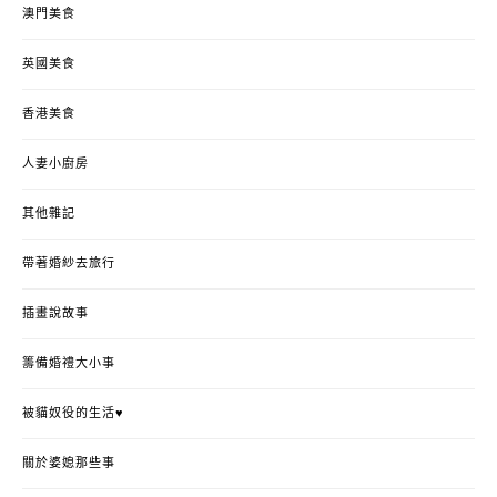
澳門美食
英國美食
香港美食
人妻小廚房
其他雜記
帶著婚紗去旅行
插畫說故事
籌備婚禮大小事
被貓奴役的生活♥
關於婆媳那些事