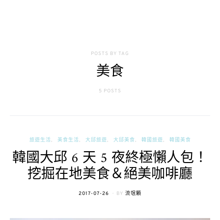
POSTS BY TAG
美食
5 POSTS
旅遊生活
美食生活
大邱旅遊
大邱美食
韓國旅遊
韓國美食
韓國大邱 6 天 5 夜終極懶人包！
挖掘在地美食＆絕美咖啡廳
POSTED
2017-07-26
BY
流氓顆
ON