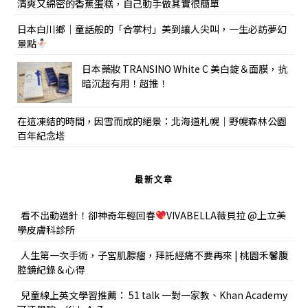
清爽又綿密的香蕉蛋糕，自己動手做其實很簡單
日本白川鄉｜童話般的「合掌村」美到讓人尖叫，一生必訪夢幻
景點
日本藥妝 TRANSINO White C 美白錠＆面膜，抗
暗沉超有用！超推！
在這凍結的時間，因雪而成的絕景：北海道札幌｜野幌森林公園
百年紀念塔
最新文章
看不出動過針！卻神奇年輕回春
VIVABELLA薇貝拉 @上立美
學皮膚科診所
人生第一次手術，子宮肌腺瘤，拜託經痛不要再來 | 桃園禾馨腹
腔鏡紀錄＆心得
兒童線上英文學習推薦： 51 talk 一對一家教、Khan Academy