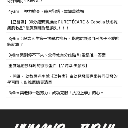
可汗學院、Kids A-Z
4y3m ：視力檢查、練習犯錯、認識華德福
【已結團】30分鐘緊實撫紋 PURETÉCARE ＆ Cebelia 秋冬乾
癢肌救星? 沒買到絕對是損失！！！
3y9m：紀念人生第一次攀岩抱石、我終於放過自己孩子不愛吃
飯就算了
3y8m 哭到停不下來、父母教育分歧點 和 愛是唯一答案
重度運動族群喝的膠原蛋白【品純萃 美顏飲】
•開團• 幼教屆老字號《理特尚》由幼兒發展專家共同研發的
學習圖卡＆ 推薦購買清單
3y0m 與老師一起努力，成功克服「抗拒上學」的心。