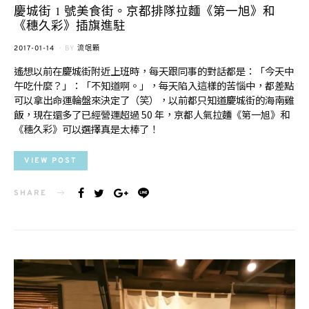
慶城街 1 號美食街。京都排隊拉麵《第一旭》和
《穗久彩》插旗進駐
POSTED
2017-01-14
BY
流氓顆
ON
遙想以前在慶城街附近上班時，每天跟同事的對話都是：「今天中
午吃什麼？」：「不知道啊。」，每天陷入這樣的苦惱中，都差點
可以拿出命運輪盤來決定了（笑），以前都只知道慶城街的海南雞
飯，現在還多了已經營運超過 50 年，京都人氣拉麵《第一旭》和
《穗久彩》可以選擇真是太棒了！
VIEW POST
SHARE