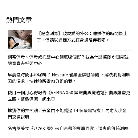
熱門文章
【紀念刺青】致親愛的外公：雖然你的時間停止
了，但請以這樣方式在身邊陪伴我吧。
到宅保母、保母或托嬰中心到底哪個好？我為什麼選擇 6 個月就
讓寶寶去托嬰中心
早晨沒時間手沖咖啡？ Nescafe 雀巢金牌咖啡機 ，解決我對咖啡
因的渴求，快速喚醒靈肉分離的我。
使用一個月心得報告《VERNA X50 緊緻曲線纖體霜》曲線雕塑更
立體，緊緻保濕一起來♡
擄獲你的拍照魂，去金門不能錯過 14 個景點特搜！內附大小金
門交通說明
名古屋美食《八かく庵》來自京都的豆腐百宴，清爽的傳統滋味