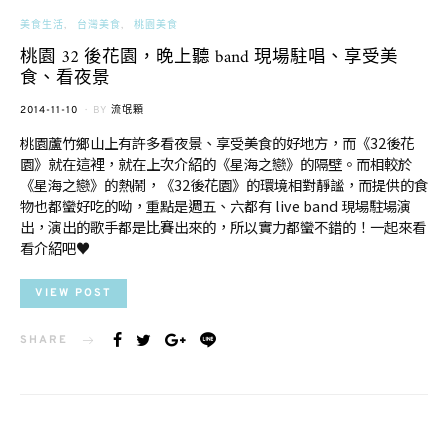
美食生活
台灣美食
桃園美食
桃園 32 後花園，晚上聽 band 現場駐唱、享受美
食、看夜景
POSTED
2014-11-10
BY
流氓顆
ON
桃園蘆竹鄉山上有許多看夜景、享受美食的好地方，而《32後花
園》就在這裡，就在上次介紹的《星海之戀》的隔壁。而相較於
《星海之戀》的熱鬧，《32後花園》的環境相對靜謐，而提供的食
物也都蠻好吃的呦，重點是週五、六都有 live band 現場駐場演
出，演出的歌手都是比賽出來的，所以實力都蠻不錯的！一起來看
看介紹吧♥
VIEW POST
SHARE