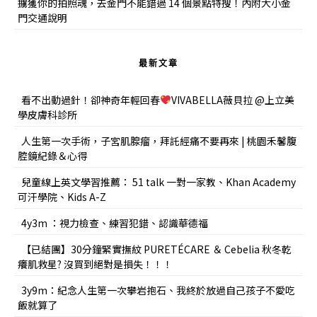
擄獲你的拍照魂，去金門不能錯過 14 個景點特搜！內附大小金
門交通說明
最新文章
看不出動過針！卻神奇年輕回春
VIVABELLA薇貝拉 @上立美
學皮膚科診所
人生第一次手術，子宮肌腺瘤，拜託經痛不要再來 | 桃園禾馨腹
腔鏡紀錄＆心得
兒童線上英文學習推薦： 51 talk 一對一家教、Khan Academy
可汗學院、Kids A-Z
4y3m ：視力檢查、練習犯錯、認識華德福
【已結團】30分鐘緊實撫紋 PURETÉCARE ＆ Cebelia 秋冬乾
癢肌救星? 沒買到絕對是損失！！！
3y9m：紀念人生第一次攀岩抱石、我終於放過自己孩子不愛吃
飯就算了