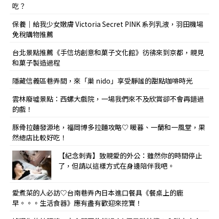
吃？
保養｜給我少女嫩膚 Victoria Secret PINK 系列乳液，羽田機場
免稅購物推薦
台北景點推薦《手信坊創意和菓子文化館》彷彿來到京都，親見
和菓子製造過程
隱藏信義區巷弄間，來「巢 nido」享受靜謐的甜點咖啡時光
雲林廢墟景點：西螺大戲院，一場我們來不及欣賞卻不會再錯過
的戲！
豚骨拉麵發源地，福岡博多拉麵攻略♡ 暖暮、一蘭和一風堂，果
然總店比較好吃！
【紀念刺青】致親愛的外公：雖然你的時間停止
了，但請以這樣方式在身邊陪伴我吧。
愛煮菜的人必訪♡台南巷弄內日本進口餐具《餐桌上的鹿
早。。。生活食器》應有盡有歡迎來挖寶！