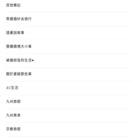
其他雜記
帶著婚紗去旅行
插畫說故事
籌備婚禮大小事
被貓奴役的生活♥
關於婆媳那些事
3C生活
九州旅遊
九州美食
京都旅遊