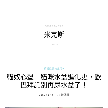
POSTS BY TAG
米克斯
1 POST
被貓奴役的生活♥
貓奴心聲｜貓咪水盆進化史，歐
巴拜託別再尿水盆了！
POSTED
2015-10-14
BY
流氓顆
ON