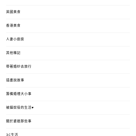
英國美食
香港美食
人妻小廚房
其他雜記
帶著婚紗去旅行
插畫說故事
籌備婚禮大小事
被貓奴役的生活♥
關於婆媳那些事
3C生活