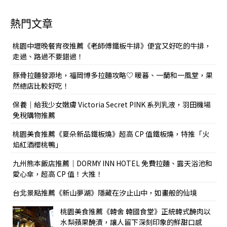
熱門文章
桃園中壢晚餐宵夜推薦《老師傅鐵板牛排》便宜又好吃的牛排，
走過、路過不要錯過！
豚骨拉麵發源地，福岡博多拉麵攻略♡ 暖暮、一蘭和一風堂，果
然總店比較好吃！
保養｜給我少女嫩膚 Victoria Secret PINK 系列乳液，羽田機場
免稅購物推薦
桃園美食推薦《夏朵新品鐵板燒》超高 CP 值鐵板燒，特推「火
焰紅酒櫻桃鴨」
九州熊本飯店推薦｜DORMY INN HOTEL 免費拉麵、露天浴池和
愛心傘，超高 CP 值！大推！
台北景點推薦《新山夢湖》隱藏在汐止山中，如畫般的仙境
桃園美食推薦《韓舍 韓國食堂》正統韓式醃肉以
水梨蘋果醃漬，讓人留下深刻印象的鮮甜口感