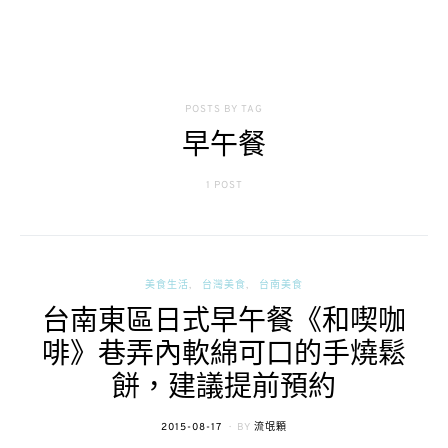
POSTS BY TAG
早午餐
1 POST
美食生活
台灣美食
台南美食
台南東區日式早午餐《和喫咖
啡》巷弄內軟綿可口的手燒鬆
餅，建議提前預約
POSTED
2015-08-17
BY
流氓顆
ON