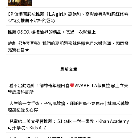
CP 值爆表彩妝推薦《L.A girl.》高飽和、高彩度唇彩和腮紅修容
♡特別推薦不沾杯的唇彩
推薦 O&CO. 橄欖油界的精品，吃過一次就愛上
韓劇《她很漂亮》我們的夏莉唇膏就是顯色且水嫩光澤，閃閃發
亮寶石唇★
最新文章
看不出動過針！卻神奇年輕回春
VIVABELLA薇貝拉 @上立美
學皮膚科診所
人生第一次手術，子宮肌腺瘤，拜託經痛不要再來 | 桃園禾馨腹
腔鏡紀錄＆心得
兒童線上英文學習推薦： 51 talk 一對一家教、Khan Academy
可汗學院、Kids A-Z