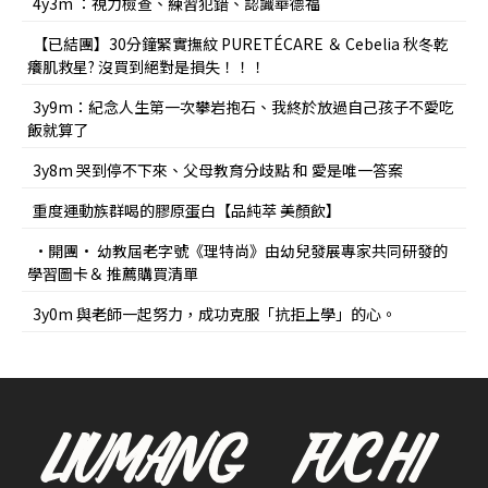
4y3m ：視力檢查、練習犯錯、認識華德福
【已結團】30分鐘緊實撫紋 PURETÉCARE ＆ Cebelia 秋冬乾
癢肌救星? 沒買到絕對是損失！！！
3y9m：紀念人生第一次攀岩抱石、我終於放過自己孩子不愛吃
飯就算了
3y8m 哭到停不下來、父母教育分歧點 和 愛是唯一答案
重度運動族群喝的膠原蛋白【品純萃 美顏飲】
•開團• 幼教屆老字號《理特尚》由幼兒發展專家共同研發的
學習圖卡＆ 推薦購買清單
3y0m 與老師一起努力，成功克服「抗拒上學」的心。