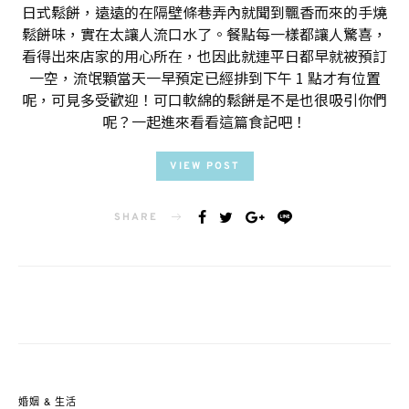
日式鬆餅，遠遠的在隔壁條巷弄內就聞到飄香而來的手燒
鬆餅味，實在太讓人流口水了。餐點每一樣都讓人驚喜，
看得出來店家的用心所在，也因此就連平日都早就被預訂
一空，流氓顆當天一早預定已經排到下午 1 點才有位置
呢，可見多受歡迎！可口軟綿的鬆餅是不是也很吸引你們
呢？一起進來看看這篇食記吧！
VIEW POST
SHARE
婚姻 & 生活