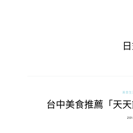
日
美食生
台中美食推薦「天天
PO
201
ON