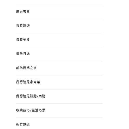
屏東美食
恆春旅遊
恆春美食
懷孕日誌
成為媽媽之後
我想這是家常菜
我想這是甜點/西點
收納技巧/生活巧思
新竹旅遊