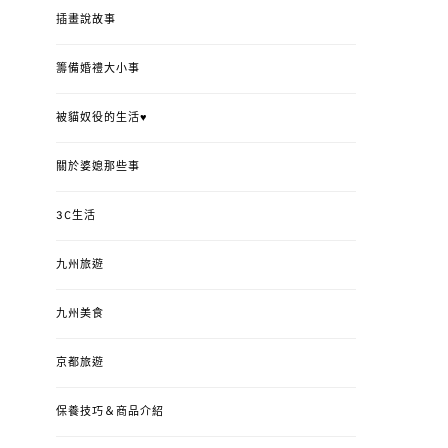
插畫說故事
籌備婚禮大小事
被貓奴役的生活♥
關於婆媳那些事
3C生活
九州旅遊
九州美食
京都旅遊
保養技巧＆商品介紹