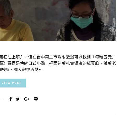
瘋狂往上攀升，但在台中第二市場附近還可以找到「每粒五元」
頭》賣得是傳統日式小點，裡面包著扎實濃蜜的紅豆餡，帶著老
的味道，讓人記憶深刻…
VIEW POST