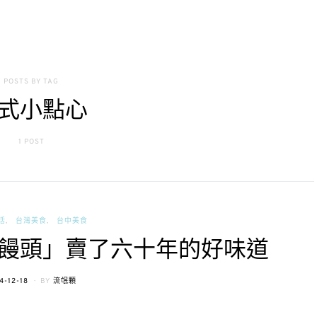
POSTS BY TAG
式小點心
1 POST
活
台灣美食
台中美食
饅頭」賣了六十年的好味道
STED
4-12-18
BY
流氓顆