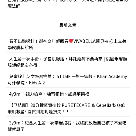
魔法師
最新文章
看不出動過針！卻神奇年輕回春
VIVABELLA薇貝拉 @上立美
學皮膚科診所
人生第一次手術，子宮肌腺瘤，拜託經痛不要再來 | 桃園禾馨腹
腔鏡紀錄＆心得
兒童線上英文學習推薦： 51 talk 一對一家教、Khan Academy
可汗學院、Kids A-Z
4y3m ：視力檢查、練習犯錯、認識華德福
【已結團】30分鐘緊實撫紋 PURETÉCARE ＆ Cebelia 秋冬乾
癢肌救星? 沒買到絕對是損失！！！
3y9m：紀念人生第一次攀岩抱石、我終於放過自己孩子不愛吃
飯就算了