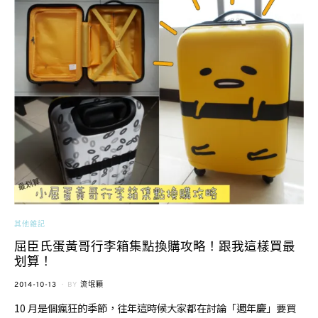
其他雜記
屈臣氏蛋黃哥行李箱集點換購攻略！跟我這樣買最
划算！
POSTED
2014-10-13
BY
流氓顆
ON
10 月是個瘋狂的季節，往年這時候大家都在討論「週年慶」要買