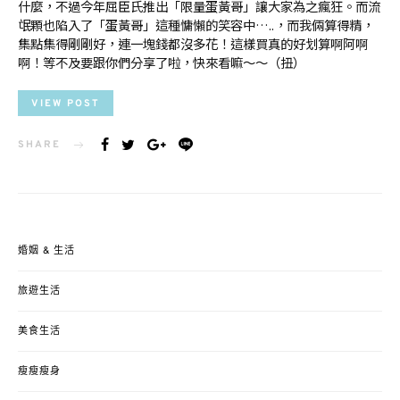
什麼，不過今年屈臣氏推出「限量蛋黃哥」讓大家為之瘋狂。而流
氓顆也陷入了「蛋黃哥」這種慵懶的笑容中…..，而我倆算得精，
集點集得剛剛好，連一塊錢都沒多花！這樣買真的好划算啊阿啊
啊！等不及要跟你們分享了啦，快來看嘛～～（扭）
VIEW POST
SHARE
婚姻 & 生活
旅遊生活
美食生活
瘦瘦瘦身