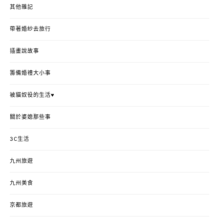
其他雜記
帶著婚紗去旅行
插畫說故事
籌備婚禮大小事
被貓奴役的生活♥
關於婆媳那些事
3C生活
九州旅遊
九州美食
京都旅遊