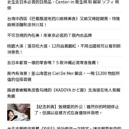
女生去日本必買的日用品，Center-in 衛生棉 和 蘇菲 ソフィ 棉
條
台南中西區《巴蜀風道地四川麻辣美食》又麻又辣超開胃，特推
麻辣涼麵和涼拌川耳！
不可忽視的內在美！來東京必逛的 7 個內衣品牌
桃園大溪｜落羽松大道，12月由黃翻紅，不用出國就可以看到歐
洲景色！
去日本都買一樣的零食嗎？ 5 款沖繩必買零食推薦！
房內有海景！釜山海雲台 Ciel De Mer 飯店，一晚 $1200 物超所
值的住宿首選
路過會被鰻魚炭香勾魂的《KADOYA かど屋》北海道在地人氣鰻
魚飯
【紀念刺青】致親愛的外公：雖然你的時間停止
了，但請以這樣方式在身邊陪伴我吧。
台北衣服修改推薦《YVES》設計修改一次搞定，讓衣服更有型的