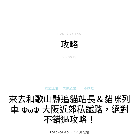
POSTS BY TAG
攻略
2 POSTS
旅遊生活
大阪旅遊
日本旅遊
來去和歌山縣追貓站長＆貓咪列
車 ΦωΦ 大阪近郊私鐵路，絕對
不錯過攻略！
POSTED
2016-04-13
BY
流氓顆
ON