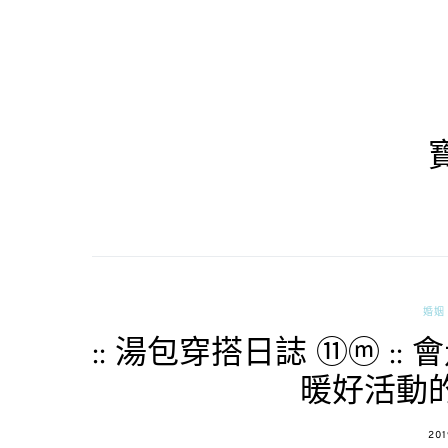
婚姻 
:: 湯包穿搭日誌 ⑪ⓜ 
暖好活動
PO
201