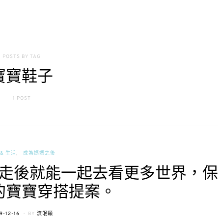
POSTS BY TAG
寶寶鞋子
1 POST
& 生活
成為媽媽之後
:: 會走後就能一起去看更多世界，保
的寶寶穿搭提案。
STED
9-12-16
BY
流氓顆