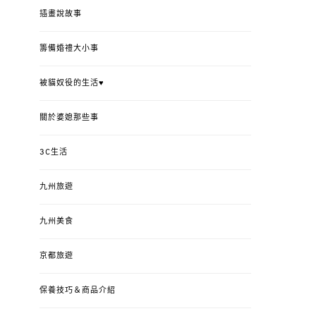
插畫說故事
籌備婚禮大小事
被貓奴役的生活♥
關於婆媳那些事
3C生活
九州旅遊
九州美食
京都旅遊
保養技巧＆商品介紹